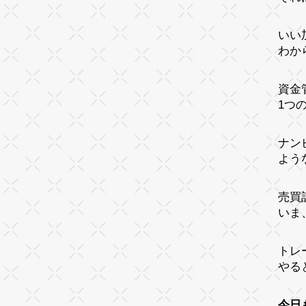
いい
わか
資金
1つ
ナン
よう
売買
いま
トレ
やる
今日