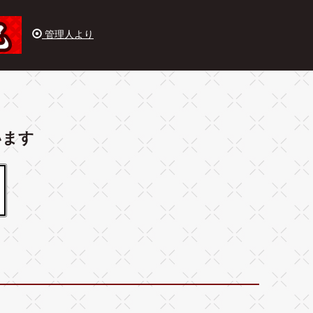
管理人より
います