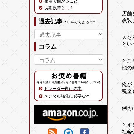
相場で儲かること
長期投資とは？
店舗
改装
過去記事
2003年からあるぞ!!
人を
とい
コラム
とこ
他の
俺が
トレーダー向けの本
税金
メンタル強化に必要な本
例え
とす
社会