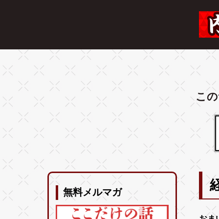
この
無料メルマガ
おま