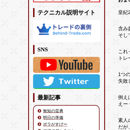
皇紀2
テクニカル説明サイト
含み
そし
SNS
これ
トレ
1つ
失敗
例え
最新記事
えー
無知の蛮勇
明日の準備
素人
ボラがすげー
だが