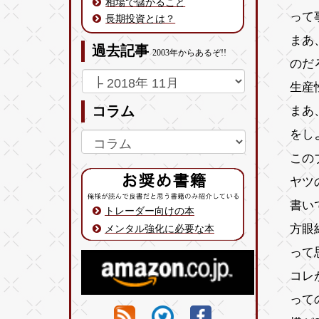
相場で儲かること
って
長期投資とは？
まあ
過去記事
2003年からあるぞ!!
のだ
生産
まあ
コラム
をし
この
ヤツ
書い
トレーダー向けの本
方眼
メンタル強化に必要な本
って
コレ
って