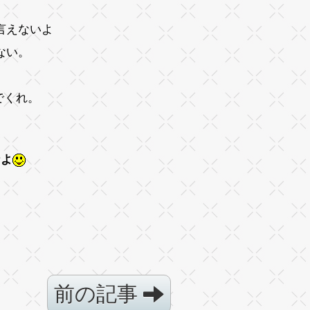
言えないよ
ない。
でくれ。
なよ
前の記事