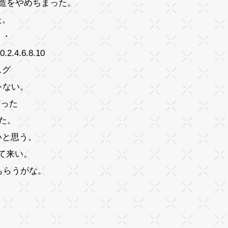
造をやめちまった。
た。
・・
.6.8.10
スグ
レない。
だった
た。
いと思う。
て来い。
もらうがな。