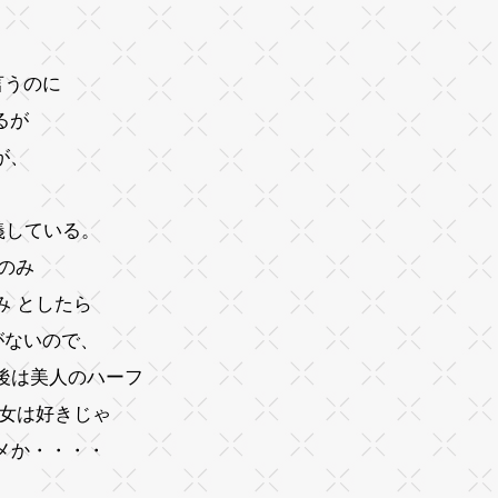
言うのに
るが
が、
義している。
のみ
み としたら
がないので、
後は美人のハーフ
い女は好きじゃ
メか・・・・