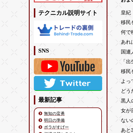
皇紀 
テクニカル説明サイト
移民
何で
あれ
SNS
国連
「出
移民
よっ
どう
最新記事
黒人
女が
無知の蛮勇
ない
明日の準備
ボラがすげー
あと