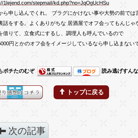
s://1lejend.com/stepmail/kd.php?no=JqOgUcHSu
から申し込んでくれ。 ブラグにかけない事や大勢の前では
裏話をする。よくありがちな 居酒屋でオフ会ってもんじゃ
を借りて、立食式にするし、調理人も呼んでいるので
5000円とかのオフ会をイメージしているなら申し込まない
もポチたのむぞ
読み逃げすん
トップに戻る
次の記事