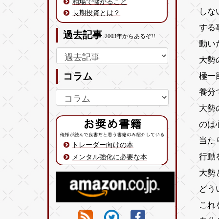
相場で儲かること
しな
長期投資とは？
する
過去記事
2003年からあるぞ!!
動い
大勢
極一
コラム
養分
大勢
のは
当た
トレーダー向けの本
行動
メンタル強化に必要な本
大勢
どう
これ