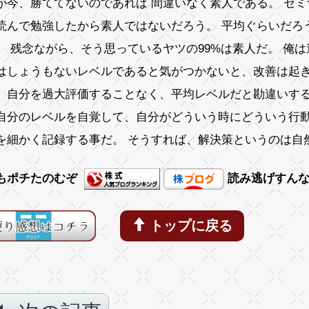
が今、勝ててないのであれば 間違いなく素人である。 セ
読んで勉強したから素人ではないだろう。 平均ぐらいだろ
。 残念ながら、そう思っているヤツの99%は素人だ。 俺
はしょうもないレベルであると気がつかないと、改善は起
、自分を過大評価することなく、平均レベルだと勘違いす
自分のレベルを自覚して、自分がどういう時にどういう行
を細かく記録する事だ。 そうすれば、解決策というのは自
もポチたのむぞ
読み逃げすん
トップに戻る