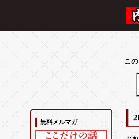
この
2
無料メルマガ
おま