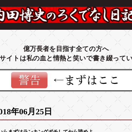
億万長者を目指す全ての方へ
サイトは私の血と情熱と笑いで書き綴って
018年06月25日
いらまずは
ランキング
ポチしてから読めよ。