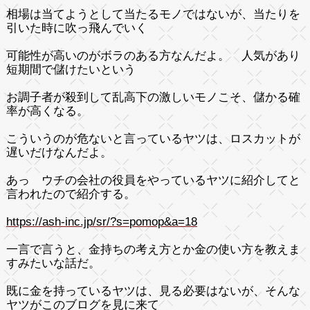
相場は当てようとして当たるモノではないが、当たりを
引いた時に吹っ飛んでいく
可能性が高いのがボラのある方なんだよ。 人気があり
短期間で儲けたいという
お調子者が殺到して乱高下の激しいモノこそ、儲かる確
率が高くなる。
こういうのが危ないと言っているヤツは、ロスカットが
遅いだけなんだよ。
あっ ウチの会社の役員をやっているヤツに紹介してと
言われたので紹介する。
https://ash-inc.jp/sr/?s=
pomop&a=18
一言で言うと、金持ちの考え方とか金の使い方を教えま
すみたいな話だ。
既に金を持っているヤツは、見る必要はないが、そんな
ヤツがこのブログを見に来て