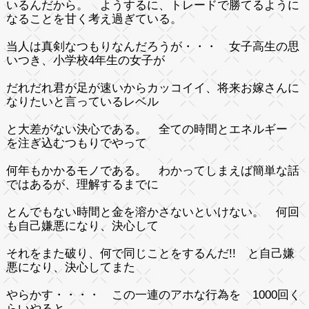
いるんだから。 ようするに、トレードで勝てるように
なることを甘く考え過ぎている。
当人は真剣なつもりなんだろうが・・・ 女子高生の思
いつき、小学校4年生の女子が
だれだれ君が足が速いからカッコイイ、将来お嫁さんに
なりたいと言っているレベル
と大差がない決心である。 全ての時間とエネルギー
を注ぎ込むつもりでやって
何年もかかるモノである。 わかってしまえば簡単な話
ではあるが、理解するまでに
とんでもない時間と金を溶かさないといけない。 何回
も自己嫌悪になり、決心して
それをまた破り、何で同じことをするんだ!! と自己嫌
悪になり、決心してまた
やらかす・・・・ この一連のアホな行為を 1000回く
らいやると