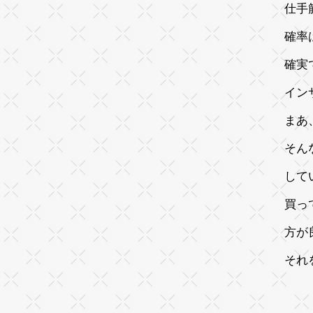
仕手
確率
確実
イン
まあ
そん
して
買っ
方が
それ