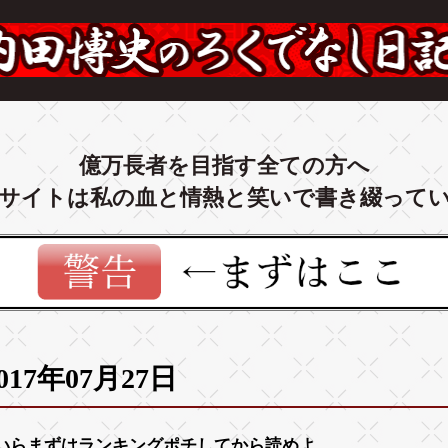
億万長者を目指す全ての方へ
サイトは私の血と情熱と笑いで書き綴って
017年07月27日
いらまずは
ランキング
ポチしてから読めよ。