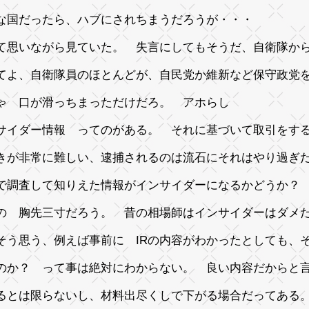
な国だったら、ハブにされちまうだろうが・・・
て思いながら見ていた。 失言にしてもそうだ、自衛隊か
てよ、自衛隊員のほとんどが、自民党か維新など保守政党
ゃ 口が滑っちまっただけだろ。 アホらし
サイダー情報 ってのがある。 それに基づいて取引をす
きが非常に難しい、逮捕されるのは流石にそれはやり過ぎ
で調査して知りえた情報がインサイダーになるかどうか？
の 胸先三寸だろう。 昔の相場師はインサイダーはダ
そう思う、例えば事前に IRの内容がわかったとしても、
のか？ って事は絶対にわからない。 良い内容だからと
るとは限らないし、材料出尽くしで下がる場合だってあ