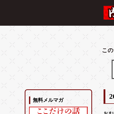
この
2
無料メルマガ
おま