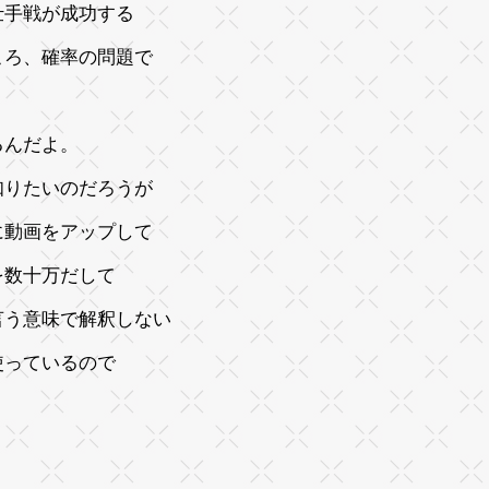
仕手戦が成功する
ころ、確率の問題で
ら
くるんだよ。
知りたいのだろうが
に動画をアップして
を数十万だして
言う意味で解釈しない
て使っているので