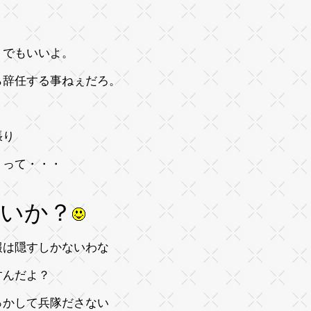
どうでもいいよ。
ら辞任する事ねぇだろ。
張り
 って・・・
いか？
報は隠すしかないわな
うすんだよ？
っかして兵隊ださない