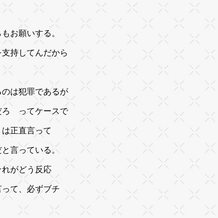
らもお願いする。
を支持してんだから
るのは犯罪であるが
だろ ってケースで
 は正直言って
メだと言っている。
それがどう反応
言って、必ずブチ
る。