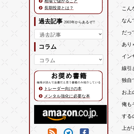
相場で儲かること
長期投資とは？
こん
なん
過去記事
2003年からあるぞ!!
だっ
あり
コラム
イン
線引
独自
トレーダー向けの本
お上
メンタル強化に必要な本
俺も
する
上が