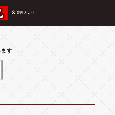
管理人より
います