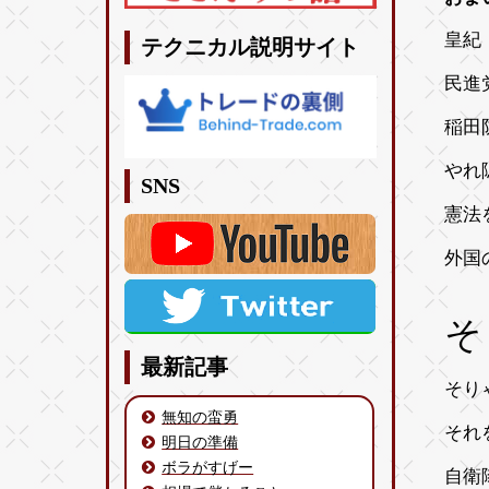
皇紀 
テクニカル説明サイト
民進
稲田
やれ
SNS
憲法
外国
そ
最新記事
そり
無知の蛮勇
それ
明日の準備
ボラがすげー
自衛