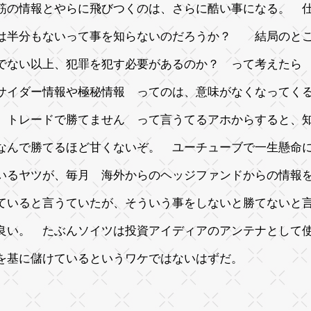
筋の情報とやらに飛びつくのは、さらに酷い事になる。 
は半分もないって事を知らないのだろうか？ 結局のと
でない以上、犯罪を犯す必要があるのか？ って考えた
サイダー情報や極秘情報 ってのは、意味がなくなって
、トレードで勝てません って言うてるアホからすると、
なんで勝てるほど甘くないぞ。 ユーチューブで一生懸命
いるヤツが、毎月 海外からのヘッジファンドからの情報
ていると言うていたが、そういう事をしないと勝てないと
良い。 たぶんソイツは投資アイディアのアンテナとし
を基に儲けているというワケではないはずだ。