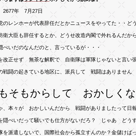
2677年 7月27日
党のレンホーが代表辞任だとかニュースをやってた・・
防衛大臣も辞任するとか、どうせ改造内閣で外れるんだか
隠ぺいだのなんだのと、言っているが・・・
を改正せず 無茶な解釈で 自衛隊は軍隊じゃないと言い
の戦闘の起きている地区に、派兵して 戦闘はありません
もそもからして おかしくな
ゃ、本々が おかしいんだから 戦闘がありましたって日
を隠ぺいだって騒いでも仕方がないだろ？ じゃあ ど
隊を派遣しないで、国際社会から孤立すんのか？金儲けば