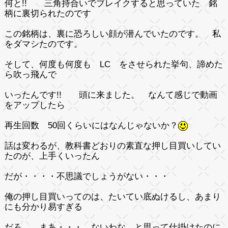
何と!! 三角持合いでブレイクすると思っていた 銘
柄に裏切られたのです
この銘柄は、裏に恐ろしい顔が潜んでいたのです。 私
をダマシたのです。
そして、何度も何度も LC をさせられた挙句、諦めた
ら吹っ飛んで
いったんです!! 頭に来ました。 なんて感じで動画
をアップしたら
再生回数 50回くらいにはなんじゃないか？
話は変わるが、教科書どおりの素直な押し目買いしてい
たのが、上手くいったん
だが・・・・不思議でしょうがない・・・
俺の押し目買いってのは、たいてい底ぬけるし、あまり
にも分かり易すぎる
だろ、 まあ・・・ ないわな と思って仕掛けたのに