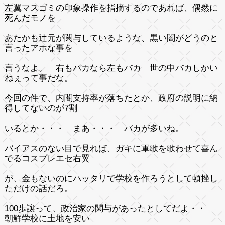
左翼マスゴミの印象操作を指摘するのであれば、偶然に
死んだモノを
あたかも辻元が関与しているような、黒い闇がどうのと
言ったアホな事を
言うなよ。 右もバカなら左もバカ 世の中バカしかい
ねぇって事だな。
今回の件で、内閣支持率が落ちたとか、政府の説明に納
得してないのが7割
いるとか・・・ まあ・・・ バカが多いね。
バイアスのない目で見れば、ガキに軍歌を歌わせて喜ん
でるコスプレエセ右翼
が、金もないのにハッタリで学校を作ろうとして頓挫し
ただけの話だろ。
100歩譲って、政治家の関与があったとしてだよ・・
朝鮮学校に土地を安い