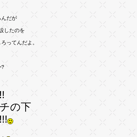
るんだが
設したのを
捕しろってんだよ。
?
!
チの下
!