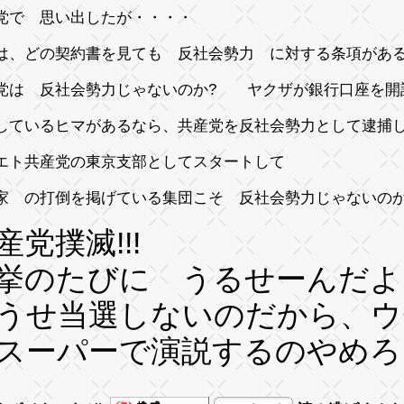
党で 思い出したが・・・・
は、どの契約書を見ても 反社会勢力 に対する条項があ
党は 反社会勢力じゃないのか? ヤクザが銀行口座を開
しているヒマがあるなら、共産党を反社会勢力として逮
エト共産党の東京支部としてスタートして
家 の打倒を掲げている集団こそ 反社会勢力じゃないのか
産党撲滅!!!
挙のたびに うるせーんだよ!
うせ当選しないのだから、ウ
スーパーで演説するのやめろ!!