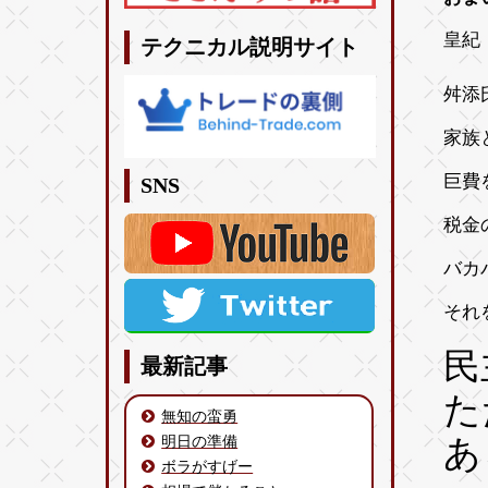
皇紀 
テクニカル説明サイト
舛添
家族
巨費
SNS
税金
バカ
それ
民
最新記事
た
無知の蛮勇
明日の準備
あ
ボラがすげー