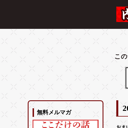
この
2
無料メルマガ
おま