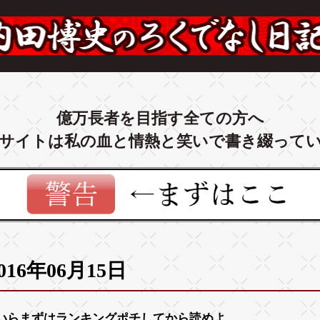
億万長者を目指す全ての方へ
サイトは私の血と情熱と笑いで書き綴って
016年06月15日
いらまずは
ランキング
ポチしてから読めよ。