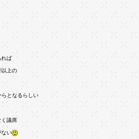
あれば
要以上の
。
からとなるらしい
なく議席
がない