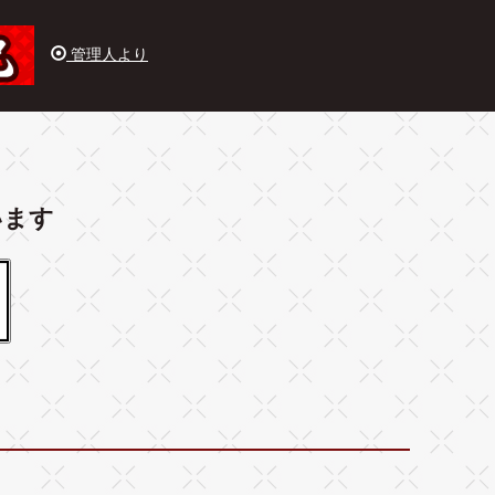
管理人より
います