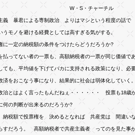
W・S・チャーチル
主義 暴君による専制政治 よりはマシという程度の話で
いうモノを避ける経費としては高すぎる気がする。
権に一定の納税額の条件をつけたらどうだろうか?
を払ってない者の一票も、高額納税者の一票が同じ価値で
しても、平均値を下げてバカに支持される政策になり、必
救済をおこなう事になり、結果的に社会は弱体化していく
政治とはよく言ったもんだねぇ・・・・・・ 投票も18歳
に何の判断が出来るのだろうか?
、納税額で投票権を 決めるとなれば 共産党は 間違い
らすだろう。 高額納税者で共産主義者 ってのを見た事