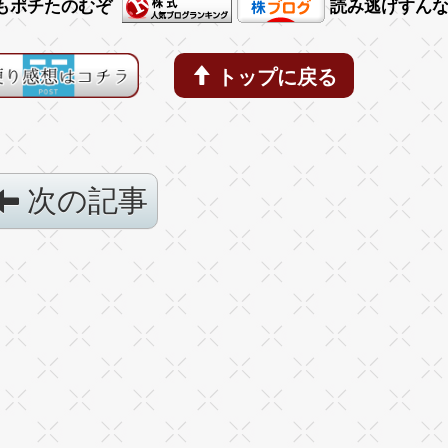
もポチたのむぞ
読み逃げすん
トップに戻る
次の記事