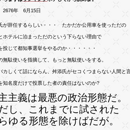
2676年 6月15日
氏が辞任するらしい・・・ たかだか公用車を使っただの
とホテルに泊まっただのという下らない理由で
を投じて都知事選挙をやるのか・・・・・・
の無駄使いを指摘して、もっと無駄使いをする。
バカしくて話にならん、
舛添氏がセコくつまらない人間と
を知名度だけで投票した者の責任はないのか?
主主義は最悪の政治形態だ。
だし、これまでに試された
らゆる形態を除けばだが。