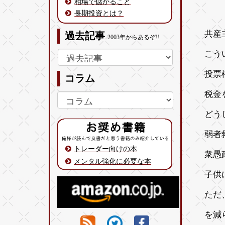
相場で儲かること
長期投資とは？
共産
過去記事
2003年からあるぞ!!
こう
投票
コラム
税金
どう
弱者
トレーダー向けの本
衆愚
メンタル強化に必要な本
子供
ただ
を減