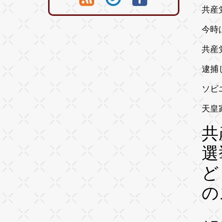
共産
今時
共産
逮捕
ソビ
天皇
共
選
ど
の