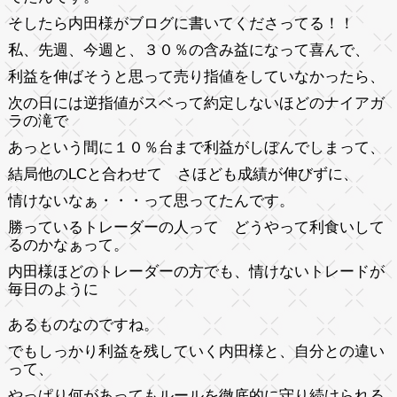
そしたら内田様がブログに書いてくださってる！！
私、先週、今週と、３０％の含み益になって喜んで、
利益を伸ばそうと思って売り指値をしていなかったら、
次の日には逆指値がスベって約定しないほどのナイアガ
ラの滝で
あっという間に１０％台まで利益がしぼんでしまって、
結局他のLCと合わせて さほども成績が伸びずに、
情けないなぁ・・・って思ってたんです。
勝っているトレーダーの人って どうやって利食いして
るのかなぁって。
内田様ほどのトレーダーの方でも、
情けないトレードが
毎日のように
あるものなのですね。
でもしっかり利益を残していく内田様と、自分との違い
って、
やっぱり何があってもルールを徹底的に守り続けられる