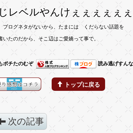
じレベルやんけぇぇぇぇぇぇ!!
、ブログネタがないから、たまには くだらない話題を
書いたのだから、そこ辺はご愛嬌って事で。
もポチたのむぞ
読み逃げすん
トップに戻る
次の記事