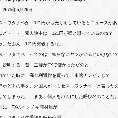
2675年5月26日
ス・ワタナベが 121円から売りをしているとニュースがあ
ほど・・・ 素人連中は 121円が壁と思っているのね？
ゃ、たぶん 121円突破するな。
ス・ワタナベ ってのは、知らないヤツがいるといけない
、説明する 昔 主婦がFXで儲かっただのと
れていた時に、高金利通貨を買って、永遠ナンピンして
アホどもの事を、外国人が ミセス・ワタナベ と言った
してしまった。 まあ、個人をバカにした呼び名のことだ
前に、FXのインチキ商材屋が
ス・ワタナベの手法を極秘公開