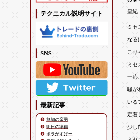
皇紀 
テクニカル説明サイト
ミセ
なる
こり
SNS
ミセ
一応
騒が
いる
最新記事
定着
無知の蛮勇
少し
明日の準備
ボラがすげー
ミセ