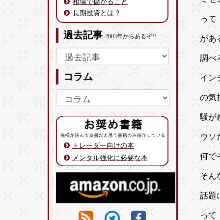
相場で儲かること
長期投資とは？
って
過去記事
2003年からあるぞ!!
があ
調べ
コラム
イン
の気
騒が
ウソ
トレーダー向けの本
何で
メンタル強化に必要な本
そん
話題
って