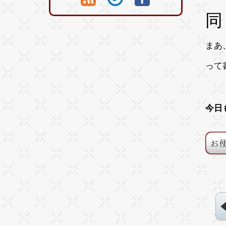
同
まあ
って
今日