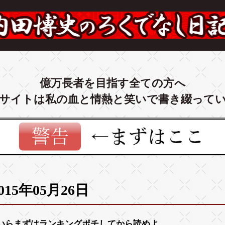
億万長者を目指す全ての方へ
サイトは私の血と情熱と笑いで書き綴って
015年05月26日
いらまずは
ランキング
ポチしてから読めよ。