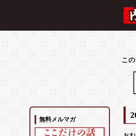
この
2
無料メルマガ
おま