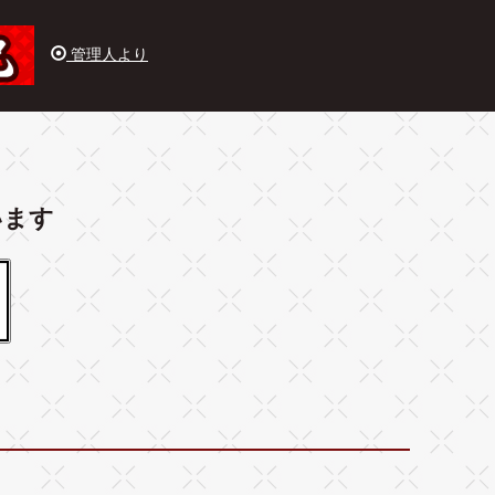
管理人より
います