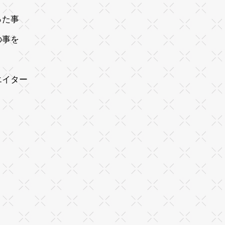
った事
の事を
エイター
よ。
。