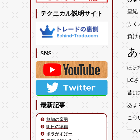
皇紀 
テクニカル説明サイト
よく
負け
あ
SNS
ほぼ
LC
昔は
最新記事
あま
こう
無知の蛮勇
明日の準備
一人
ボラがすげー