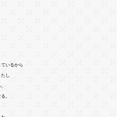
しているから
きたし
いる。
なる。