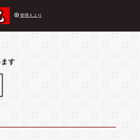
管理人より
います