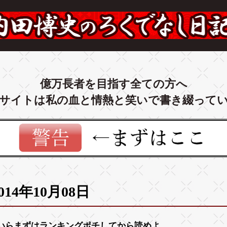
億万長者を目指す全ての方へ
サイトは私の血と情熱と笑いで書き綴って
014年10月08日
いらまずは
ランキング
ポチしてから読めよ。