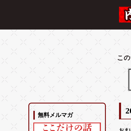
この
2
無料メルマガ
おま