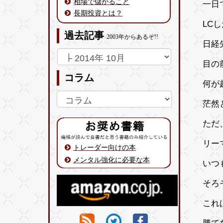
相場で儲かること
一日
長期投資とは？
LC
過去記事
2003年からあるぞ!!
日経
目の
コラム
何が
茫然
ただ
リー
トレーダー向けの本
メンタル強化に必要な本
いつ
そろ
これ