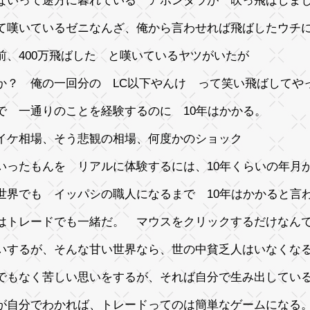
ないって途方に暮れている アホンダラが 吹っ飛ばしま
て嘆いているゼニなんざ、俺から言わせれば飛ばしたウチ
前、400万飛ばした と嘆いているヤツがいたが
か？ 俺の一回分の LC以下やんけ って笑い飛ばしてや
で 一通りのことを経験するのに 10年はかかる。
イケ相場、そう悲観の相場、何度かのショック
いったもんを リアルに体験するには、10年くらいの年月
世界でも イッパシの職人になるまで 10年はかかると言
はトレードでも一緒だ。 マウスをクリックするだけなん
いするが、そんな甘い世界なら、世の中貧乏人はいなくな
でもなく苦しい思いをするが、それば自分で生み出してい
が自分でわかれば、トレードってのは簡単なゲームになる