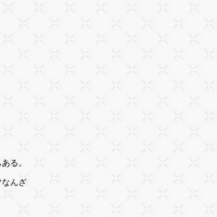
。
もある。
ツなんざ