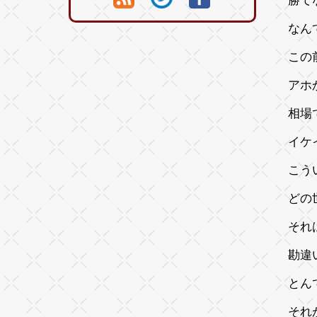
勝て
なん
この
アホ
相場
イケ
こう
どの
それ
勘違
とん
それ