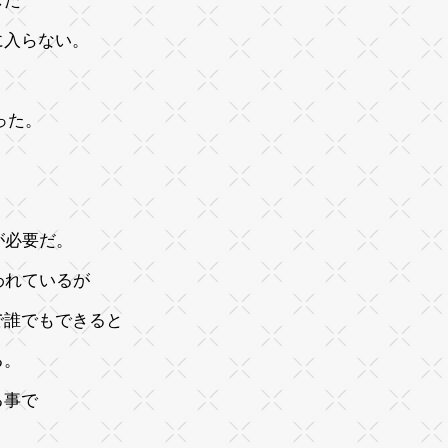
した
に入らない。
った。
が必要だ。
われているが
で誰でもできると
る。
る事で
。