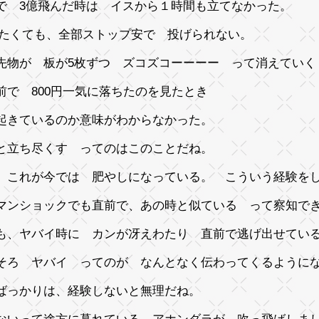
で 3億飛んだ時は イスから１時間も立てなかった。
したくても、全部ストップ安で 投げられない。
先物が 板が5枚ずつ ズコズコーーーー って消えていく
前で 800円一気に落ちたのを見たとき
起きているのか意味がわからなかった。
と立ち尽くす ってのはこのことだね。
、これが今では 肥やしになっている。 こういう経験を
マンショックでも直前で、あの時と似ている って察知で
も、ヤバイ時に カンが冴えわたり 直前で逃げ出せて
そろ ヤバイ ってのが なんとなく伝わってくるように
ばっかりは、経験しないと無理だね。