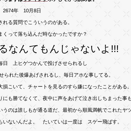
2674年 10月8日
される質問でこういうのがある。
まくって落ち込んだ時なかったですか？
るなんてもんじゃないよ!!!
毎日 上ヒゲつかんで投げさせられるし
させられた後爆あげされるし、毎日アホな事してる。
大損こいて、チャートを見るのすら嫌になったことがある
りにも勝てなくて、夜中に声をあげて泣き出しちまった事
いうのは誰しもが通る道だ、最初から順風満帆でこれたヤ
もいないんだよ。 たいていは一度は スゲー飛ばす。