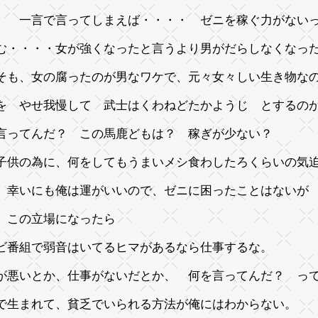
、 一言で言ってしまえば・・・・ ゼニを稼ぐ力がない
む・・・・女が強くなったと言うより男がだらしなくなっ
そも、女の腐ったのが男なワケで、元々女々しい生き物な
を やせ我慢して 武士はくわねどたかようじ とするの
言ってんだ？ この馬鹿どもは？ 稼ぎが少ない？
子供の為に、何をしてもうまいメシ食わしたろくらいの気
、幸いにも俺は運がいいので、ゼニに困ったことはない
、この立場になったら
ビ番組で弱音はいてるヒマがあるなら仕事するな。
が悪いとか、仕事がないだとか、 何を言ってんだ？ っ
で生まれて、貧乏でいられる方法が俺にはわからない。