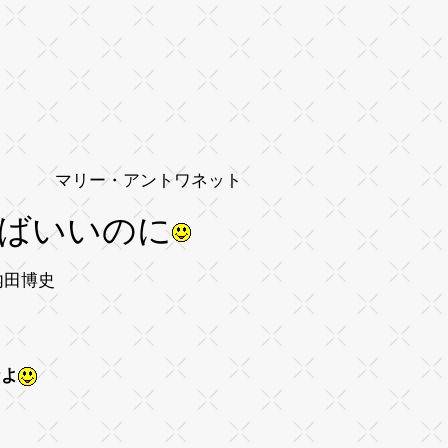
ワネット
ばいいのに
史
。
なよ