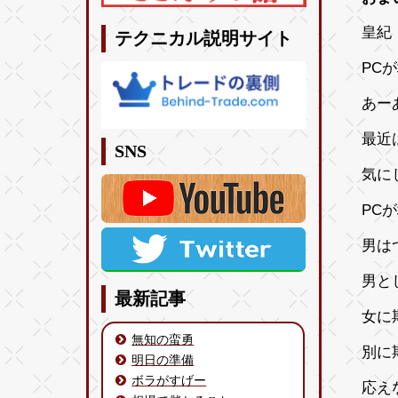
皇紀 
テクニカル説明サイト
PC
あー
最近
SNS
気に
PC
男は
男と
最新記事
女に
無知の蛮勇
別に
明日の準備
ボラがすげー
応え