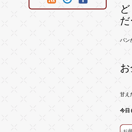
ど
だ
パン
お
甘え
今日