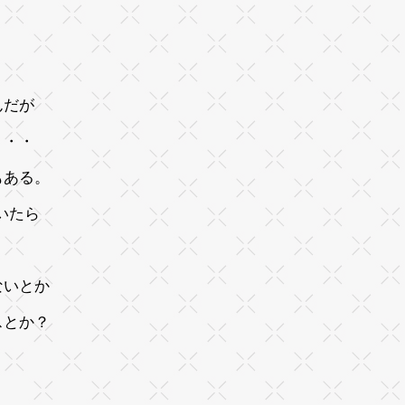
んだが
・・・
もある。
いたら
ないとか
スとか？