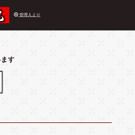
管理人より
います