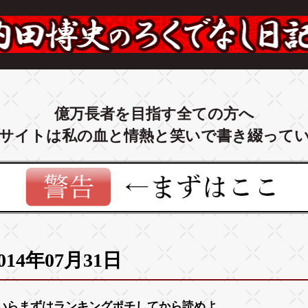
億万長者を目指す全ての方へ
サイトは私の血と情熱と笑いで書き綴って
014年07月31日
いらまずは
ランキング
ポチしてから読めよ。