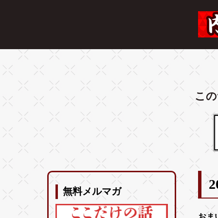
この
2
無料メルマガ
おま