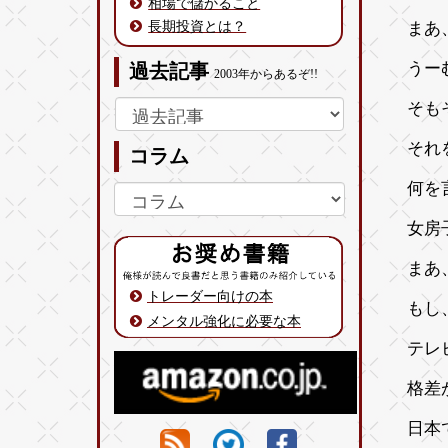
相場で儲かること
長期投資とは？
まあ
うー
過去記事
2003年からあるぞ!!
そも
それ
コラム
何を
女房
まあ
トレーダー向けの本
もし
メンタル強化に必要な本
テレ
格差
日本