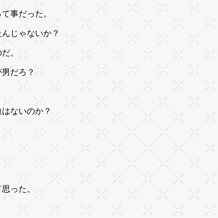
って事だった。
たんじゃないか？
のだ。
が男だろ？
迫はないのか？
が
て思った。