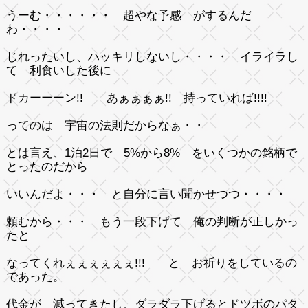
うーむ・・・・・・ 超やな予感 がするんだ
わ・・・・
じれったいし、ハッキリしないし・・・・ イライラし
て 利食いした後に
ドカーーーン!! あぁぁぁぁ!! 持っていれば!!!!
ってのは 宇宙の法則だからなぁ・・
とは言え、1泊2日で 5%から8% をいくつかの銘柄で
とったのだから
いいんだよ・・・ と自分に言い聞かせつつ・・・・
頼むから・・・ もう一段下げて 俺の判断が正しかっ
たと
なってくれぇぇぇぇぇぇ!!! と お祈りをしているの
であった。
代金が 減ってきたし、ダラダラ下げるとドツボのパタ