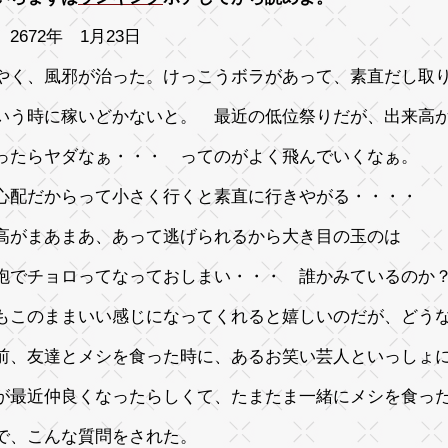
2672年 1月23日
やく、風邪が治った。けっこうボラがあって、素直だし取
いう時に稼いどかないと。 最近の低位祭りだが、出来高
ったらヤダなぁ・・・ ってのがよく飛んでいくなぁ。
心配だからって小さく行くと素直に行きやがる・・・・
高がまあまあ、あって逃げられるから大き目の玉のは
砲でチョロってなっておしまい・・・ 誰かみているのか
もこのままいい感じになってくれると嬉しいのだが、どう
前、友達とメシを食った時に、あるお笑い芸人といっしょ
が最近仲良くなったらしくて、たまたま一緒にメシを食っ
で、こんな質問をされた。