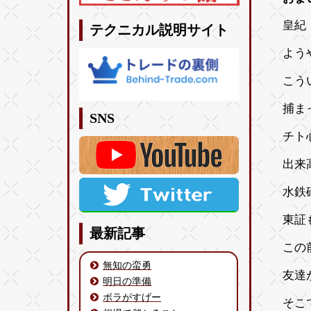
皇紀 
テクニカル説明サイト
よう
こう
捕ま
SNS
チト
出来
水鉄
東証
最新記事
この
無知の蛮勇
友達
明日の準備
ボラがすげー
そこ