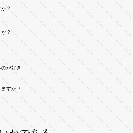
すか？
すか？
？
るのが好き
感じますか？