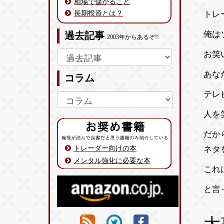
相場で儲かること
長期投資とは？
トレ
俺は
過去記事
2003年からあるぞ!!
お笑
あな
コラム
テレ
人を
だか
トレーダー向けの本
ネタ
メンタル強化に必要な本
これ
と言