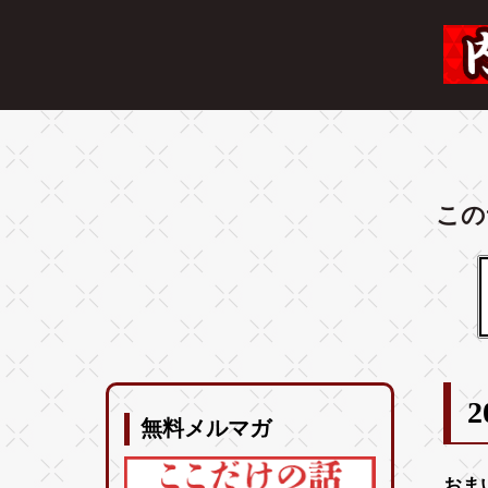
この
2
無料メルマガ
おま