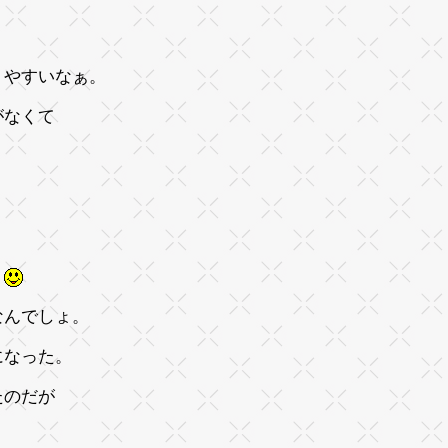
りやすいなぁ。
がなくて
？
なんでしょ。
になった。
たのだが