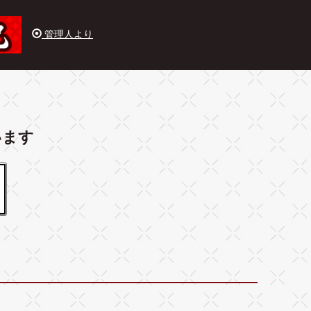
管理人より
います