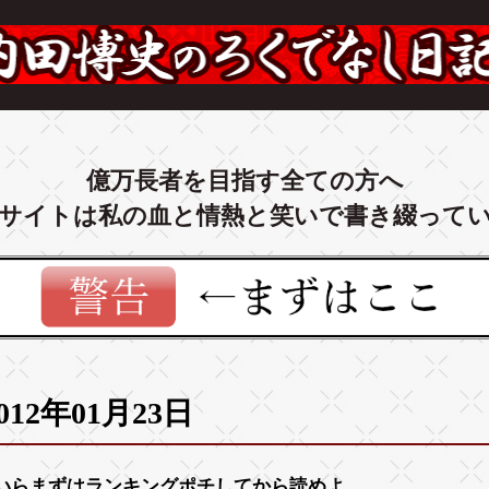
億万長者を目指す全ての方へ
サイトは私の血と情熱と笑いで書き綴って
012年01月23日
いらまずは
ランキング
ポチしてから読めよ。