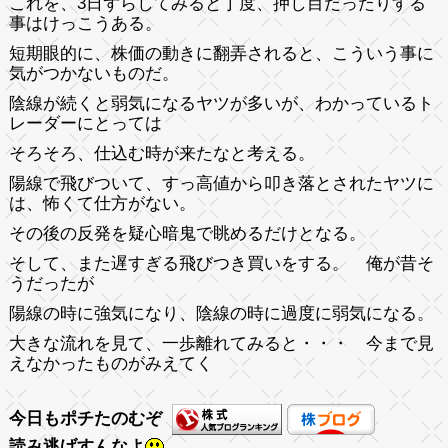
これを、3日ずらしてみると丁度、押し目だったりする
事はけっこうある。
短期眼的に、株価の動きに翻弄されると、こういう事に
気がつかないものだ。
陰線が続くと弱気になるヤツが多いが、わかっているト
レーダーにとっては
そろそろ、仕込む時が来たなと考える。
陽線で飛びついて、すっ高値から叩き落とされたヤツに
は、怖くて仕方がない。
その後の反発を疑心暗鬼で眺めるだけとなる。
そして、また遅すぎる飛びつき買いをする。 俺が昔そ
うだったが
陽線の時に強気になり、陰線の時に過度に弱気になる。
大きな流れを見て、一歩離れてみると・・・ 今まで見
えなかったものがみえてく
今日もポチたのむぞ
読み逃げすんなよ