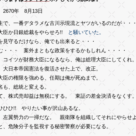
2670年 8月13日
生で、一番デタラメな古川示現流とヤツがいるのだが・・
大臣か日銀総裁をやらせろ!!
と騒いていた。
を見守るだけなら、俺でも出来ると・・・
む・・・ 案外まともな政策をするかもしれん・・・・
、コイツが財務大臣になるなら、俺は総理大臣にしてくれ
、大日本帝国憲法を復活させた上で、改正。
大臣の権限を強める、任期は俺が死ぬまで。
名も、総統と変える。
て、株式売却益は無税にする。 東証の差金決済をなくす
ひひひ!! やりたい事が沢山あるな。
、左翼勢力の一掃だな。 親衛隊を組織してそれにやらせ
と、危険分子を監視する秘密警察が必要になる。