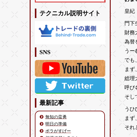
皇紀 
テクニカル説明サイト
門下
財務
為替
うー
SNS
でも
まず
総理
呼び
そし
最新記事
うひ
無知の蛮勇
まず
明日の準備
それ
ボラがすげー