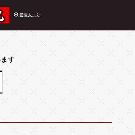
管理人より
います