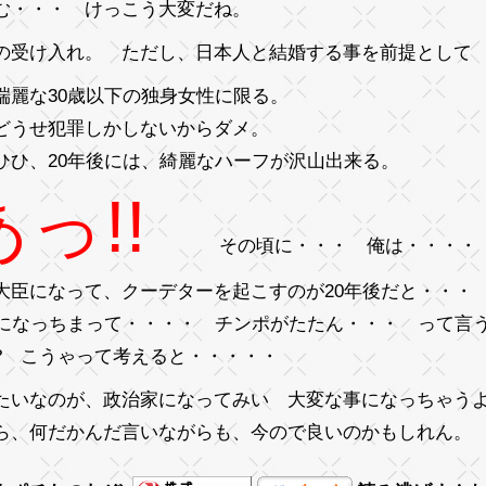
む・・・ けっこう大変だね。
の受け入れ。 ただし、日本人と結婚する事を前提として
端麗な30歳以下の独身女性に限る。
どうせ犯罪しかしないからダメ。
ひひ、20年後には、綺麗なハーフが沢山出来る。
あっ!!
その頃に・・・ 俺は・・・・
大臣になって、クーデターを起こすのが20年後だと・・・
歳になっちまって・・・・ チンポがたたん・・・ って言
? こうゃって考えると・・・・・
たいなのが、政治家になってみい 大変な事になっちゃうよ
ら、何だかんだ言いながらも、今ので良いのかもしれん。