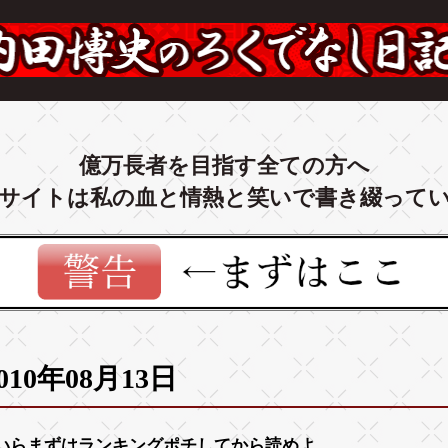
億万長者を目指す全ての方へ
サイトは私の血と情熱と笑いで書き綴って
010年08月13日
いらまずは
ランキング
ポチしてから読めよ。