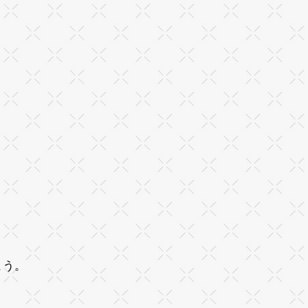
・
。
。
よう。