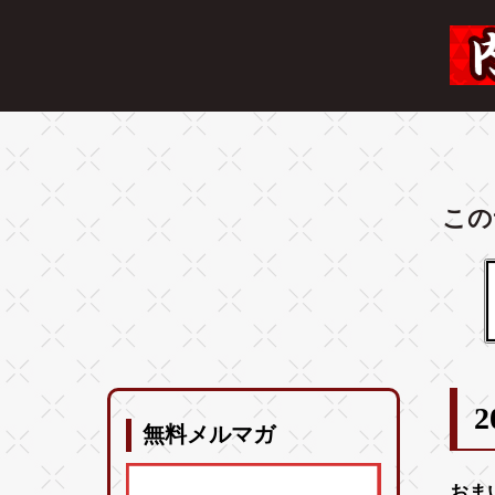
この
2
無料メルマガ
おま