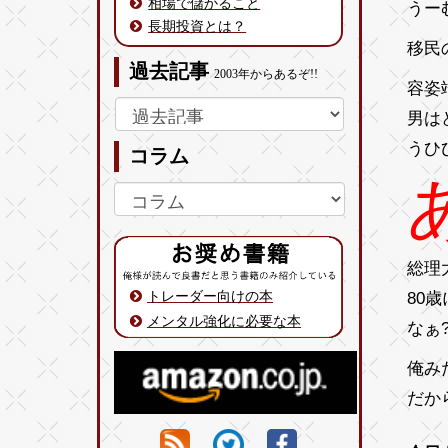
相場で儲かること
うー
長期投資とは？
移民
過去記事
2003年からあるぞ!!
容姿
男は
うひ
コラム
総理
トレーダー向けの本
80
メンタル強化に必要な本
なぁ
俺み
だか