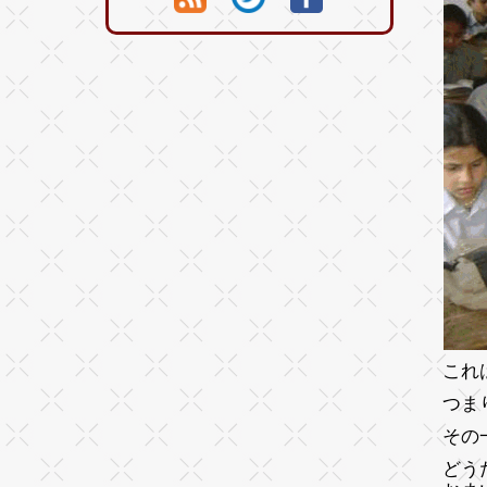
これ
つま
その
どう