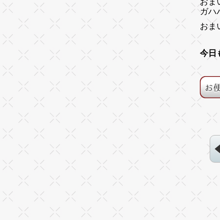
おま
ガハ
おま
今日