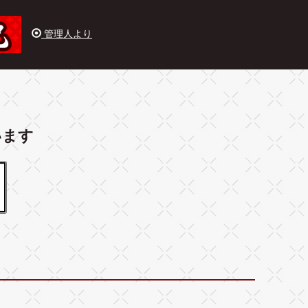
管理人より
います