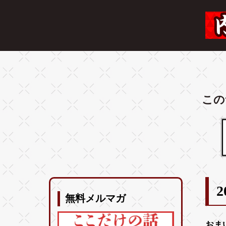
この
2
無料メルマガ
おま