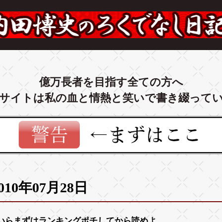
億万長者を目指す全ての方へ
サイトは私の血と情熱と笑いで書き綴って
010年07月28日
いらまずは
ランキング
ポチしてから読めよ。