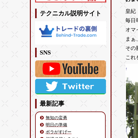
皇紀 
テクニカル説明サイト
毎日
オマ
まぁ
その
SNS
これ
最新記事
無知の蛮勇
明日の準備
ボラがすげー