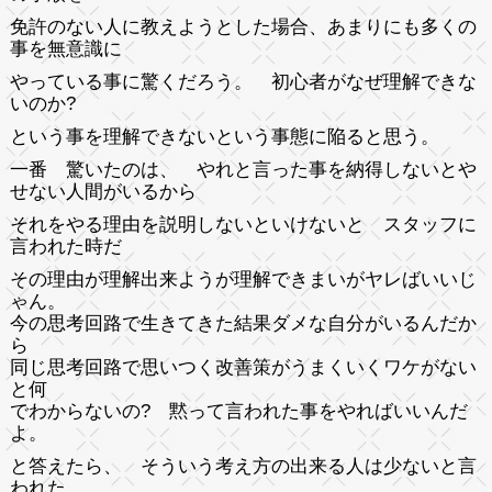
免許のない人に教えようとした場合、あまりにも多くの
事を無意識に
やっている事に驚くだろう。 初心者がなぜ理解できな
いのか?
という事を理解できないという事態に陥ると思う。
一番 驚いたのは、 やれと言った事を納得しないとや
せない人間がいるから
それをやる理由を説明しないといけないと スタッフに
言われた時だ
その理由が理解出来ようが理解できまいがヤレばいいじ
ゃん。
今の思考回路で生きてきた結果ダメな自分がいるんだか
ら
同じ思考回路で思いつく改善策がうまくいくワケがない
と何
でわからないの? 黙って言われた事をやればいいんだ
よ。
と答えたら、 そういう考え方の出来る人は少ないと言
われた。