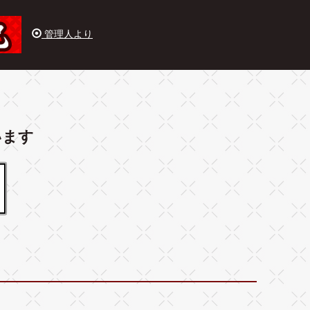
管理人より
います