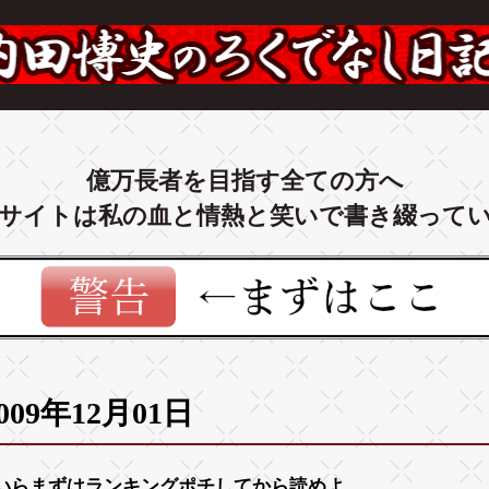
億万長者を目指す全ての方へ
サイトは私の血と情熱と笑いで書き綴って
009年12月01日
いらまずは
ランキング
ポチしてから読めよ。