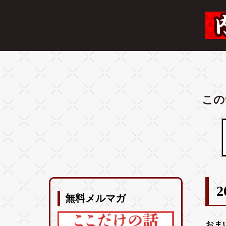
この
2
無料メルマガ
おま