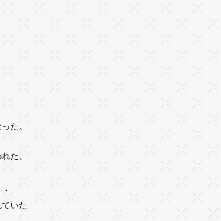
。
なった。
われた。
・・
れていた