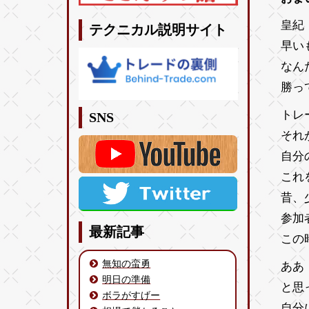
皇紀 
テクニカル説明サイト
早い
なん
勝っ
トレ
SNS
それ
自分
これ
昔、
参加
最新記事
こ
無知の蛮勇
ああ
明日の準備
と思
ボラがすげー
自分