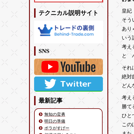
皇紀 
テクニカル説明サイト
そう
あり
いう
考え
SNS
と 
それ
絶対
どん
考え
最新記事
勝て
無知の蛮勇
ひと
明日の準備
この
ボラがすげー
また