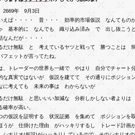
2669年 9月3日
いえば・・・・ 昔・・・ 効率的市場仮説 なんてもの
ゃ 基本的に なんでも 織り込み済み で 出し抜こう
話なんだが・・・・
るだけ無駄 と 考えているヤツと戦って 勝つことは
バフェットが言ってたね。
は、トレーダーの世界も一緒で やはり 自分でチャート
的な真実ではないが 仮説を建てて その通りにポジショ
なに考えても 未来の事は わからないが
るだけ無駄 と思いいい加減な 分析しかしない者よりは
る確率が高い。
つの仮説を証明する 状況証拠 を集めて ポジションを
ほうが 仕掛けた理由 がハッキリするし トレード計画
 シナリオ(仮説)がハッキリしているので そのシナリオ