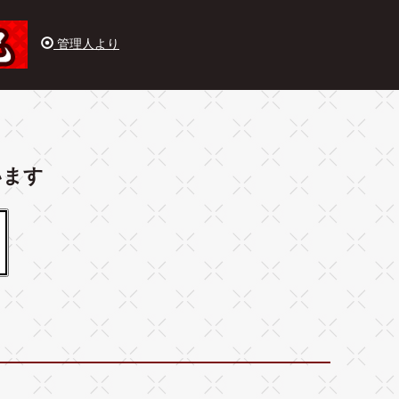
管理人より
います