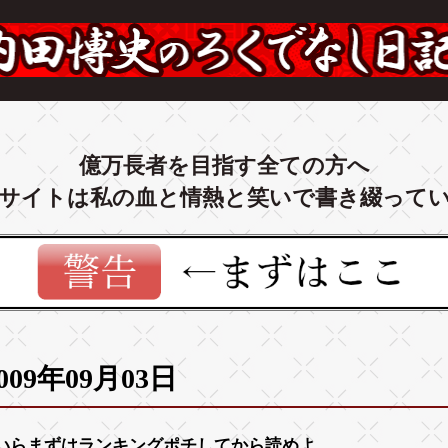
億万長者を目指す全ての方へ
サイトは私の血と情熱と笑いで書き綴って
009年09月03日
いらまずは
ランキング
ポチしてから読めよ。