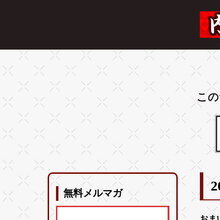
この
2
無料メルマガ
おま