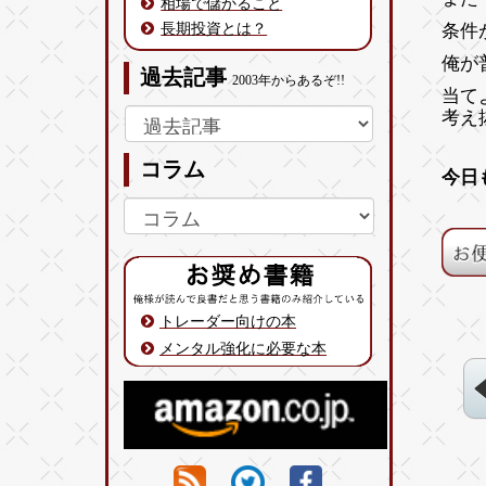
相場で儲かること
長期投資とは？
条件
俺が
過去記事
2003年からあるぞ!!
当て
考え
コラム
今日
トレーダー向けの本
メンタル強化に必要な本