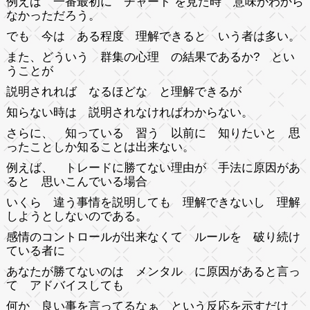
例えば 一番最初に チャート を見た時 意味がわから
なかっただろう。
でも 今は ある程度 理解できると いう者は多い。
また、どういう 群集の心理 の結果であるか? とい
うことが
説明されれば なるほどな と理解できるが
知らない時は 説明されなければわからない。
さらに、 知っている 習う 以前に 知りたいと 思
ったことしか知ることは出来ない。
例えば、 トレードに勝てない理由が 手法に原因があ
ると 思いこんでいる場合
いくら 違う事情を説明しても 理解できないし 理解
しようとしないのである。
感情のコントロールが出来なくて ルールを 破り続け
ている者に
あなたが勝てないのは メンタル に原因があると言っ
て アドバイスしても
何か 良い事を言ってるなぁ という反応を示すだけ