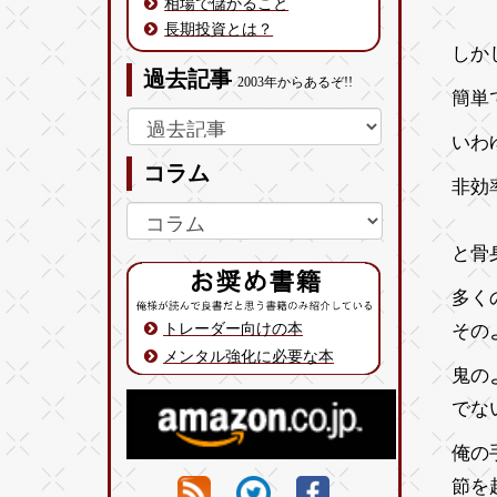
相場で儲かること
長期投資とは？
しか
過去記事
2003年からあるぞ!!
簡単
いわ
コラム
非効
と骨
多く
トレーダー向けの本
その
メンタル強化に必要な本
鬼の
でな
俺の
節を