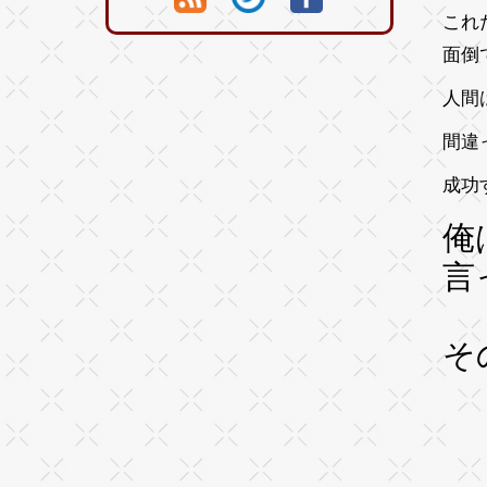
これ
面倒
人間
間違
成功
俺
言
そ