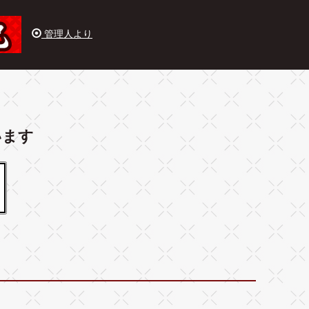
管理人より
います