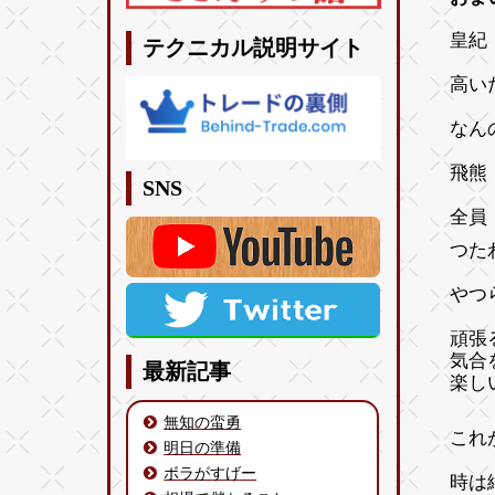
皇紀 
テクニカル説明サイト
高い
なん
飛熊
SNS
全員
つた
やつ
頑張
気合
最新記事
楽し
無知の蛮勇
これ
明日の準備
ボラがすげー
時は