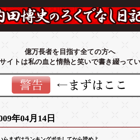
億万長者を目指す全ての方へ
サイトは私の血と情熱と笑いで書き綴って
009年04月14日
いらまずは
ランキング
ポチしてから読めよ。