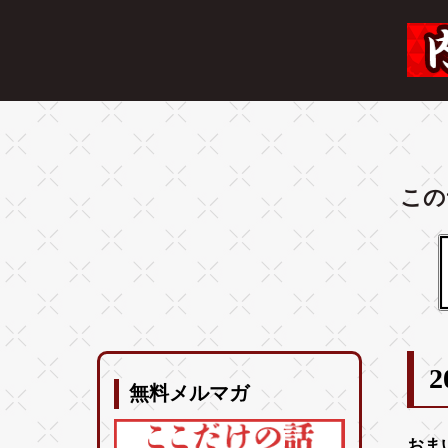
この
2
無料メルマガ
おま