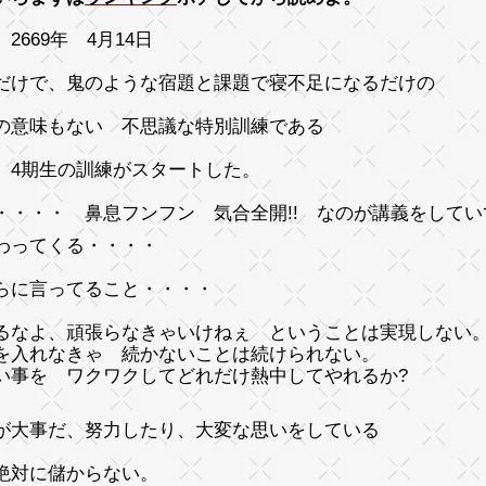
2669年 4月14日
だけで、鬼のような宿題と課題で寝不足になるだけの
の意味もない 不思議な特別訓練である
 4期生の訓練がスタートした。
・・・・ 鼻息フンフン 気合全開!! なのが講義をしてい
わってくる・・・・
らに言ってること・・・・
るなよ、頑張らなきゃいけねぇ ということは実現しない
を入れなきゃ 続かないことは続けられない。
い事を ワクワクしてどれだけ熱中してやれるか?
が大事だ、努力したり、大変な思いをしている
絶対に儲からない。