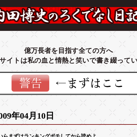
億万長者を目指す全ての方へ
サイトは私の血と情熱と笑いで書き綴って
009年04月10日
いらまずは
ランキング
ポチしてから読めよ。