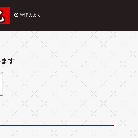
管理人より
います