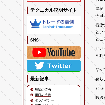
皇紀 
テクニカル説明サイト
今日
石原
とい
とこ
SNS
とい
それ
なん
最新記事
寝ち
どっ
無知の蛮勇
明日の準備
暇過
ボラがすげー