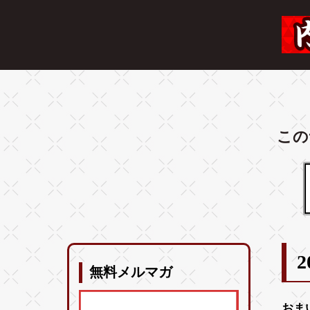
この
2
無料メルマガ
おま