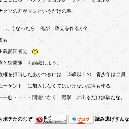
ナクソの方がマシというだけの事。
!
こうなったら 俺が 政党を作るか?
名も
主義愛国者党
隊と突撃隊 も組織しよう。
政権を担当したあかつきには 15歳以上の 青少年は全員
ユーゲント に加入しなくてはいけない法律も作る。
ーーむ・・・・間違いなく 選挙 に出るだけ無駄だな。
もポチたのむぞ
読み逃げすん