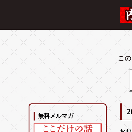
この
2
無料メルマガ
おま