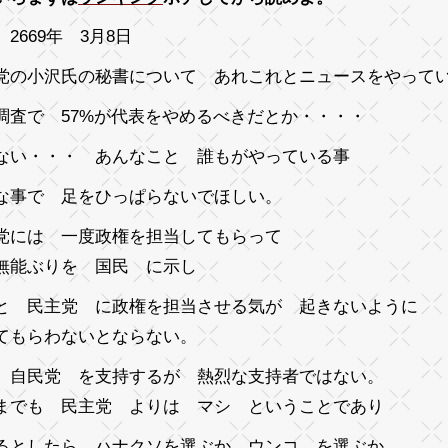
2669年 3月8日
党の小沢氏の秘書について あれこれとニュースをやって
調査で 57%が代表をやめるべきだとか・・・・
ない・・・ あんなこと 誰もがやっている事
な事で 足をひっぱらないでほしい。
党には 一度政権を担当してもらって
無能ぶりを 国民 に示し
と 民主党 に政権を担当させる気が 起きないように
てもらわないとならない。
 自民党 を支持
するが 熱烈な支持者ではない。
までも 民主党 よりは マシ ということであり
るとしたら ハナクソを選ぶか ウンコ を選ぶか