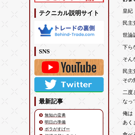
皇紀 
テクニカル説明サイト
民主
世論
下ら
SNS
そん
民主
その
二度
最新記事
なっ
俺は
無知の蛮勇
あく
明日の準備
ボラがすげー
食べ