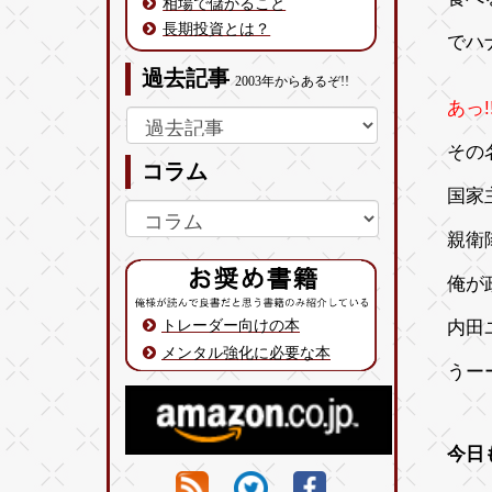
相場で儲かること
長期投資とは？
でハ
過去記事
2003年からあるぞ!!
あっ!
その
コラム
国家
親衛
俺が
トレーダー向けの本
内田
メンタル強化に必要な本
うー
今日