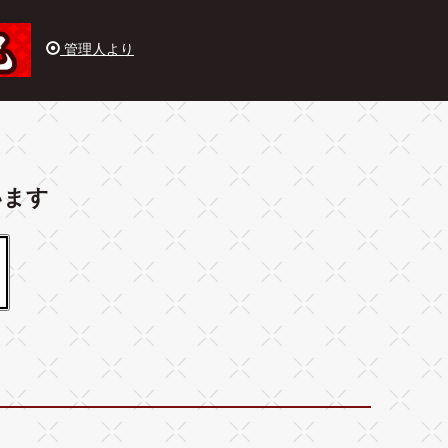
管理人より
います