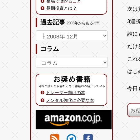
相場で儲かること
長期投資とは？
次は
3連
過去記事
2003年からあるぞ!!
誰に
だけ
コラム
これ
はじ
今日
トレーダー向けの本
メンタル強化に必要な本