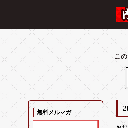
この
2
無料メルマガ
おま