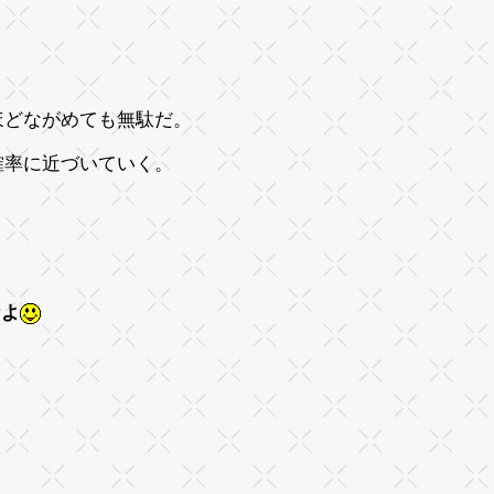
ほどながめても無駄だ。
確率に近づいていく。
なよ