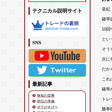
皇紀 
テクニカル説明サイト
確率
10
とい
SNS
そう
次に
だか
これ
最新記事
確率
無知の蛮勇
トレ
明日の準備
ボラがすげー
勝率