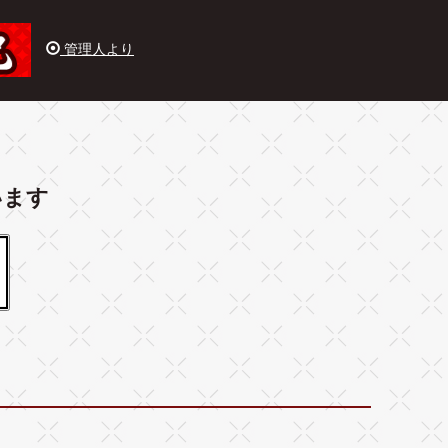
管理人より
います