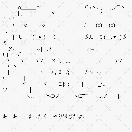
∩＿＿＿∩ /ﾞﾐヽ､,,___,,／ﾞヽ
| 丿 ヽ i ノ
｀ヽ'
/ ○ ○ | / ｀(○) (○)
´i､
| U ( _●_) ミ 彡,U ミ(__,▼_)彡
ミ
彡､ |∪| ,,/ ,へ､, |
∪| /ﾞ
/ ヽ ヽノ ヾ_,,..,,,,_ / ' ヽノ
｀/´ ヽ
| ヽ ./ ,' 3 /;| /`ヽｰっ
/ |
│ ヾ ヾl ⊃|;';;| | ⌒_つ
ソ │
│ ＼,,＿＿`'ｰ-⊃ノ ヽ⊂'''''"＿＿,,,ノ |
あーあー まったく やり過ぎだよ。