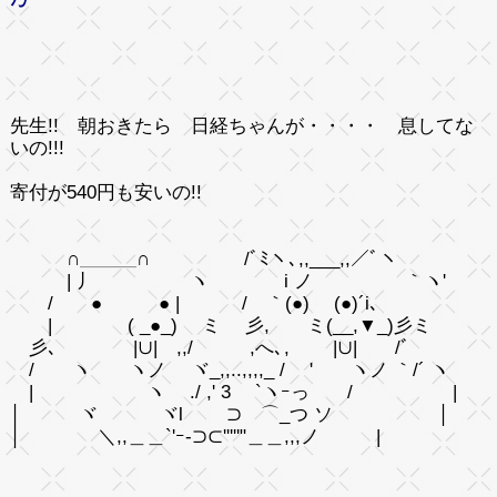
先生!! 朝おきたら 日経ちゃんが・・・・ 息してな
いの!!!
寄付が540円も安いの!!
∩＿＿＿∩ /ﾞﾐヽ､,,___,,／ﾞヽ
| 丿 ヽ i ノ ｀ヽ'
/ ● ● | / ｀(●) (●)´i､
| ( _●_) ミ 彡, ミ(__,▼_)彡ミ
彡､ |∪| ,,/ ,へ､, |∪| /ﾞ
/ ヽ ヽノ ヾ_,,..,,,,_ / ' ヽノ ｀/´ ヽ
| ヽ ./ ,' 3 `ヽｰっ / |
│ ヾ ヾl ⊃ ⌒_つ ソ │
│ ＼,,＿＿`'ｰ-⊃⊂'''''"＿＿,,,ノ |