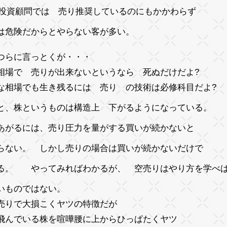
B投資顧問では 売り推奨しているのにもかかわらず
は危険だからとやらない客が多い。
つらに言っとくが・・・
相場で 売りが出来ないというなら 死ぬだけだよ?
な相場でも生き残るには 売り の技術は必修科目だよ?
と、株というものは構造上 下がるようになっている。
あがるには、売り圧力を量がする買いが続かないと
らない。 しかし売りの場合は買いが続かないだけで
る。 やってみればわかるが、 空売りはやり方を学べ
いものではない。
売りで大損こくヤツの特徴だが
飛んでいる株を喧嘩腰に上からひっぱたくヤツ