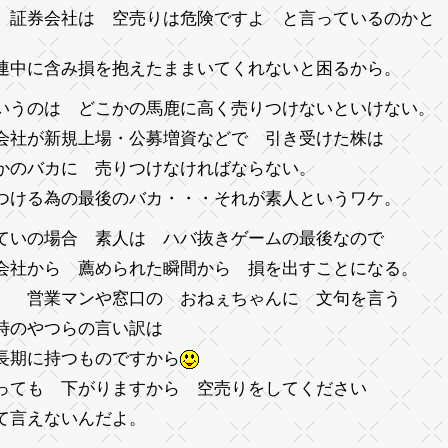
 証券会社は 空売りは危険ですよ と言っているのかと
連中に含み損を抱えたままいてくれないと困るから。
いうのは どこかの馬鹿に高く売りつけないといけない
会社が新規上場・公募増資などで 引き受けた株は
かのバカに 売りつけなければならない。
つける為の最後のバカ・・・それが素人というワケ。
ていの場合 素人は ハバ抜きゲームの最後なので
会社から 薦められた瞬間から 損を出すことになる。
、 営業マンや窓口の おねぇちゃんに 文句を言う
時のやつらの言い訳は
長期に持つものですから
っても 下がりますから 空売りをしてください
て言えないんだよ。