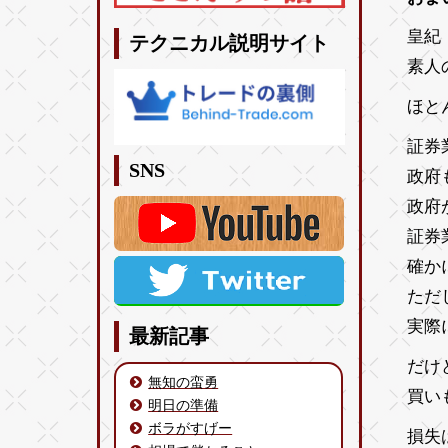
皇紀 
テクニカル説明サイト
素人
ほと
証券
SNS
政府
政府
証券
確か
ただ
実際
最新記事
だけ
無知の蛮勇
買い
明日の準備
ボラがすげー
損失