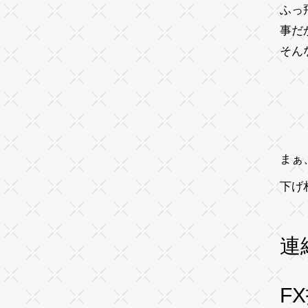
ふっ
事だ
そん
まぁ
下げ
連
F