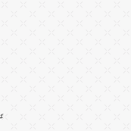
。
、
ば