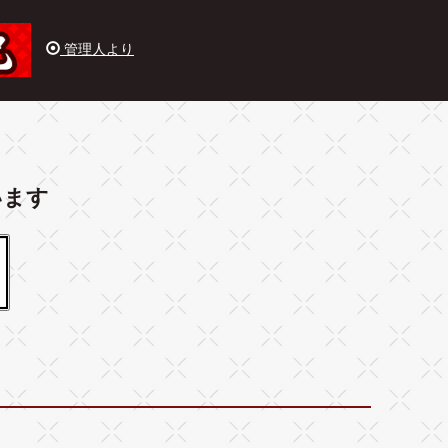
管理人より
います