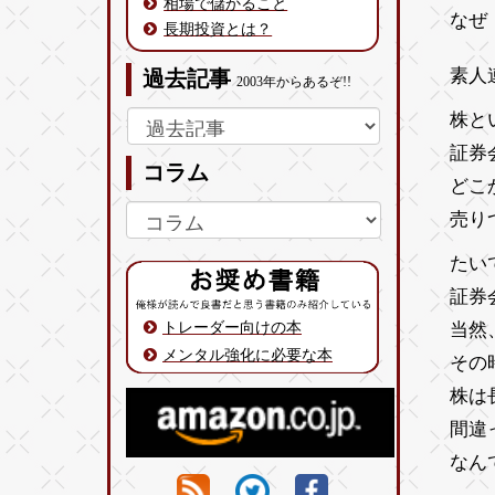
相場で儲かること
なぜ
長期投資とは？
素人
過去記事
2003年からあるぞ!!
株と
証券
コラム
どこ
売り
たい
証券
トレーダー向けの本
当然
メンタル強化に必要な本
その
株は
間違
なん