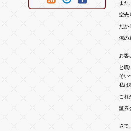
また
空売
だか
俺の
お客
と嘆
そい
私は
これ
証券
さて