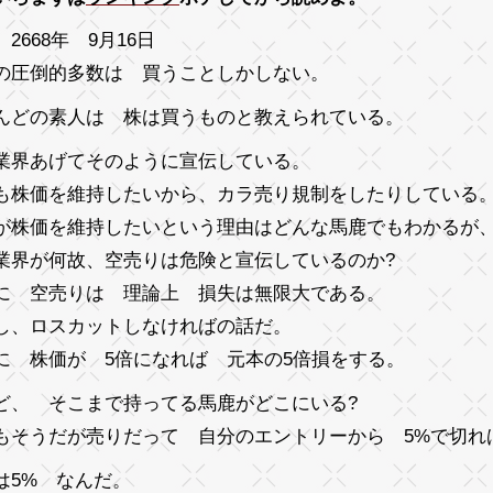
2668年 9月16日
の圧倒的多数は 買うことしかしない。
んどの素人は 株は買うものと教えられている。
業界あげてそのように宣伝している。
も株価を維持したいから、カラ売り規制をしたりしている
が株価を維持したいという理由はどんな馬鹿でもわかるが
業界が何故、空売りは危険と宣伝しているのか?
に 空売りは 理論上 損失は無限大である。
し、ロスカットしなければの話だ。
に 株価が 5倍になれば 元本の5倍損をする。
ど、 そこまで持ってる馬鹿がどこにいる?
もそうだが売りだって 自分のエントリーから 5%で切れ
は5% なんだ。