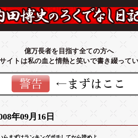
億万長者を目指す全ての方へ
サイトは私の血と情熱と笑いで書き綴って
008年09月16日
いらまずは
ランキング
ポチしてから読めよ。