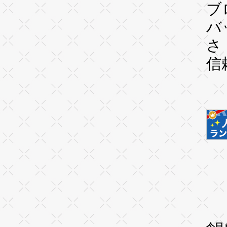
ブ
バ
さ
信
今日