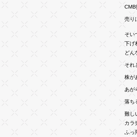
CM
売り
そい
下げ
どん
それ
株が
あが
落ち
難し
カラ
ふっ