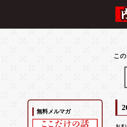
この
2
無料メルマガ
おま