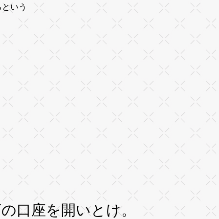
るという
。
下の口座を開いとけ。