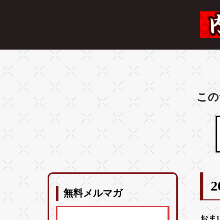
この
2
無料メルマガ
おま