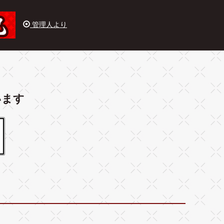
管理人より
います