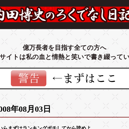
億万長者を目指す全ての方へ
サイトは私の血と情熱と笑いで書き綴って
008年08月03日
いらまずは
ランキング
ポチしてから読めよ。