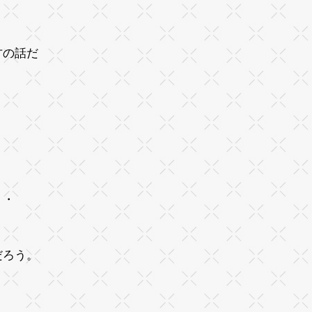
方の話だ
。
・・
だろう。