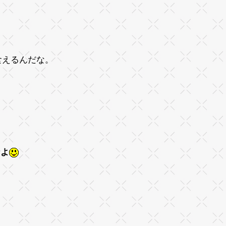
食えるんだな。
なよ