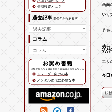
相場で儲かること
画面
長期投資とは？
やり
過去記事
2003年からあるぞ!!
まぁ
コラム
熱
エサ
トレーダー向けの本
今日
メンタル強化に必要な本