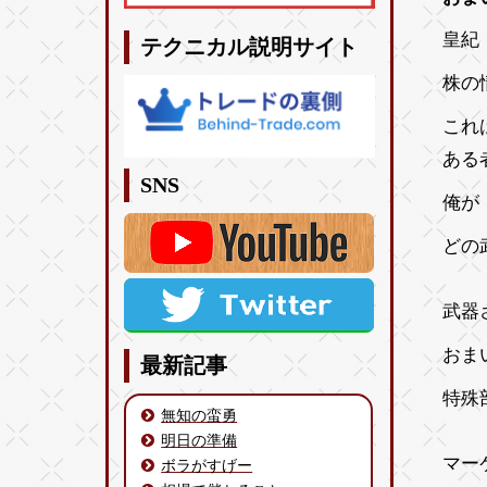
皇紀 
テクニカル説明サイト
株の
これ
ある
SNS
俺が
どの
武器
おま
最新記事
特殊
無知の蛮勇
明日の準備
マー
ボラがすげー