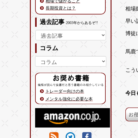
相場で儲かること
長期投資とは？
相場
早い
過去記事
2003年からあるぞ!!
博徒
コラム
馬鹿
こう
トレーダー向けの本
今日
メンタル強化に必要な本