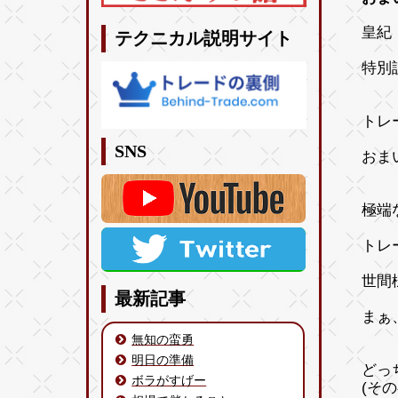
皇紀 
テクニカル説明サイト
特別
トレ
SNS
おま
極端
トレ
世間
最新記事
まぁ
無知の蛮勇
明日の準備
どっ
ボラがすげー
(そ