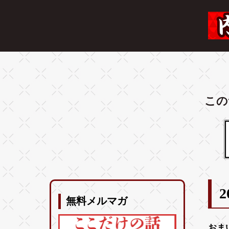
この
2
無料メルマガ
おま