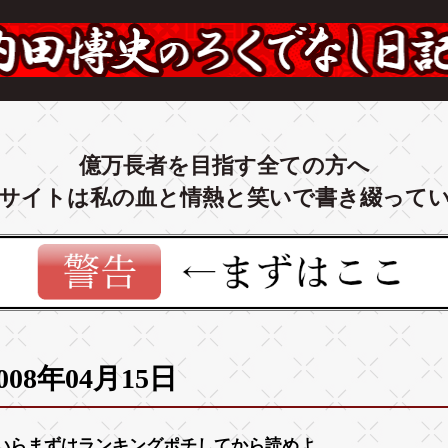
億万長者を目指す全ての方へ
サイトは私の血と情熱と笑いで書き綴って
008年04月15日
いらまずは
ランキング
ポチしてから読めよ。