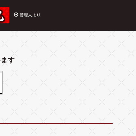
管理人より
います