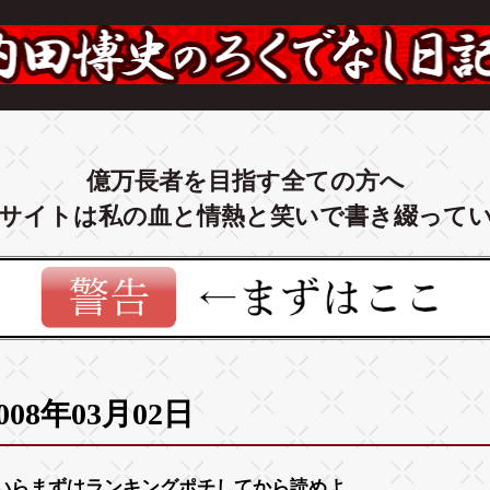
億万長者を目指す全ての方へ
サイトは私の血と情熱と笑いで書き綴って
008年03月02日
いらまずは
ランキング
ポチしてから読めよ。