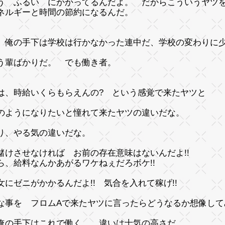
う ふるい にかかってるんだよ。 だからこういうヤツ
ネルギーと時間の節約になるんだ。
、俺の手下は学校は行かなかった連中だ、学校の変わりに
う輩ばかりだ。 でも働き者。
は、
時給いくらもらえんの?
という感覚で来たヤツと
のようになりたいと憧れて来たヤツの違いだな。
り、やる気の違いだな。
儲けさせなければ お前の存在意味はないんだよ!!
ら、給料なんかあがるワケねぇだろボケ!!
女にゼニがかかるんだよ!! 気合を入れて稼げ!!
な事を フロムAで来たヤツに言ったらどうなるか想像して
俺の手下はこれで働く。 違いは士気の高さだ