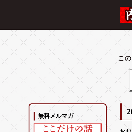
この
2
無料メルマガ
おま