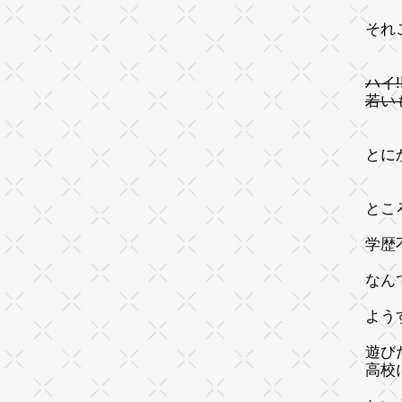
それ
ハイ
若い
とに
とこ
学歴
なん
よう
遊び
高校