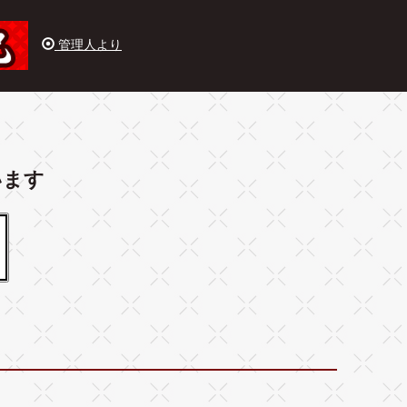
管理人より
います