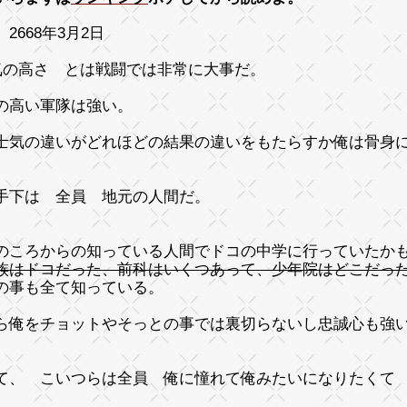
2668年3月2日
気の高さ とは戦闘では非常に大事だ。
の高い軍隊は強い。
士気の違いがどれほどの結果の違いをもたらすか俺は骨身
手下は 全員 地元の人間だ。
のころからの知っている人間でドコの中学に行っていたか
族はドコだった、前科はいくつあって、少年院はどこだっ
の事も全て知っている。
ら俺をチョットやそっとの事では裏切らないし忠誠心も強
て、 こいつらは全員 俺に憧れて俺みたいになりたくて