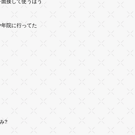
を面接して使うほう
少年院に行ってた
み?