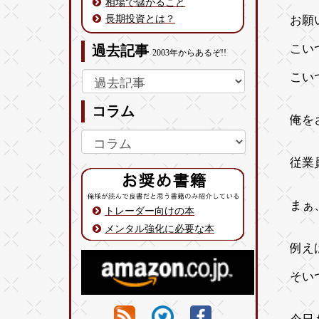
相場で儲かること
長期投資とは？
お願
こい
過去記事
2003年からあるぞ!!
こい
コラム
俺を
従業
まぁ
トレーダー向けの本
メンタル強化に必要な本
例え
そい