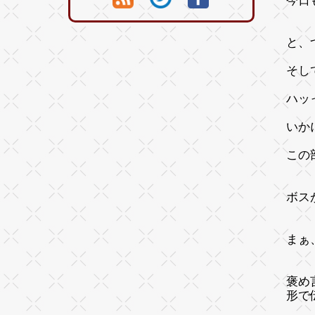
今日
と、
そし
ハッ
いか
この
ボス
まぁ
褒め
形で