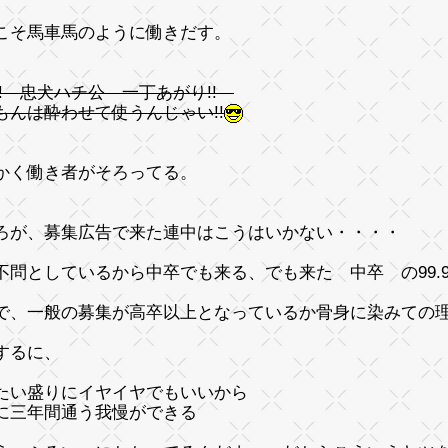
こそ馬車馬のように働きだす。
!! 忠犬ハチ公 一丁あがり!!
もんは酔わせて使うんじゃい!!
かく働き者がそろってる。
ろが、募集広告で来た連中はこうはいかない・・・・
不問としているから中卒でも来る、でも来た 中卒 の99.
で、一般の募集が高卒以上となっているか骨身に染みての
するに、
たい盛りにイヤイヤでもいいから
に三年間通う我慢ができる