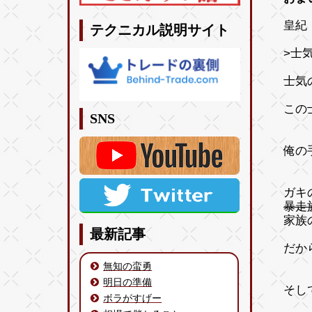
皇紀 
テクニカル説明サイト
>士
士気
この
SNS
俺の
ガキ
暴走
家族
最新記事
だか
無知の蛮勇
明日の準備
そし
ボラがすげー