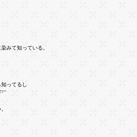
に染みて知っている。
も知ってるし
た、
い。