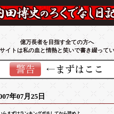
億万長者を目指す全ての方へ
サイトは私の血と情熱と笑いで書き綴って
007年07月25日
いらまずは
ランキング
ポチしてから読めよ。