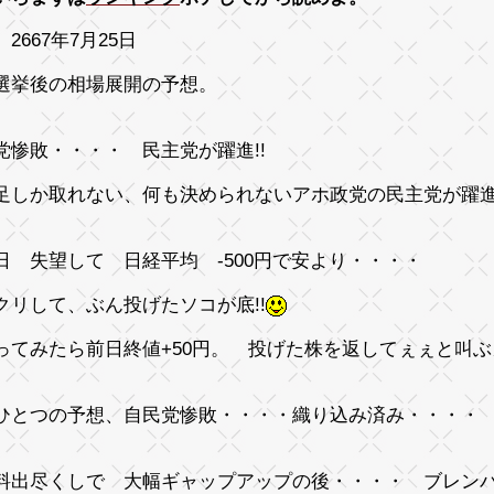
2667年7月25日
選挙後の相場展開の予想。
党惨敗・・・・ 民主党が躍進!!
足しか取れない、何も決められないアホ政党の民主党が躍
日 失望して 日経平均 -500円で安より・・・・
クリして、ぶん投げたソコが底!!
ってみたら前日終値+50円。 投げた株を返してぇぇと叫
ひとつの予想、自民党惨敗・・・・織り込み済み・・・・
料出尽くしで 大幅ギャップアップの後・・・・ ブレンバス