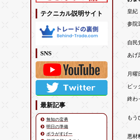
皇紀 
テクニカル説明サイト
参院
自民
SNS
あげ
月曜
ビッ
終わ
最新記事
もう
無知の蛮勇
明日の準備
ボラがすげー
悪材