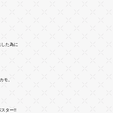
進した為に
ぶカモ。
ター!!