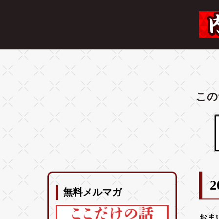
この
2
無料メルマガ
おま