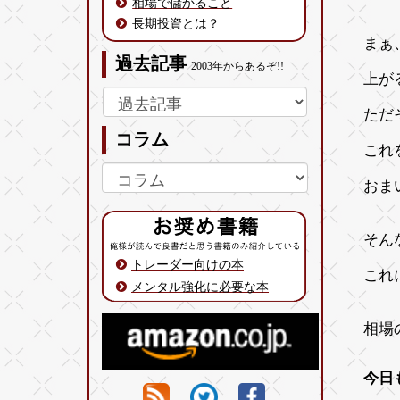
相場で儲かること
長期投資とは？
まぁ
過去記事
2003年からあるぞ!!
上が
ただ
コラム
これ
おま
そん
トレーダー向けの本
これ
メンタル強化に必要な本
相場
今日