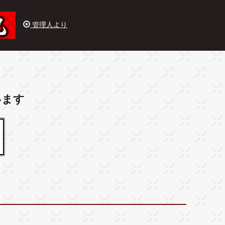
管理人より
います