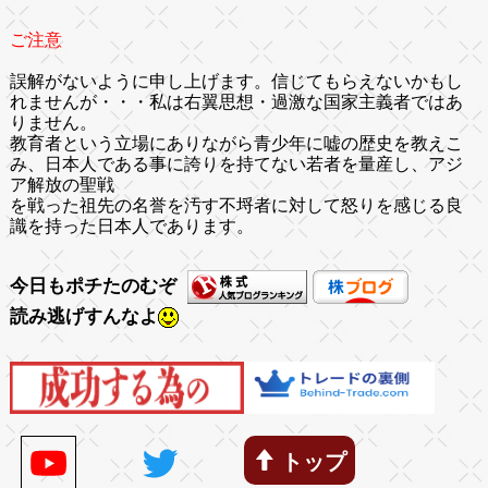
ご注意
誤解がないように申し上げます。信じてもらえないかもし
れませんが・・・私は右翼思想・過激な国家主義者ではあ
りません。
教育者という立場にありながら青少年に嘘の歴史を教えこ
み、日本人である事に誇りを持てない若者を量産し、アジ
ア解放の聖戦
を戦った祖先の名誉を汚す不埒者に対して怒りを感じる良
識を持った日本人であります。
今日もポチたのむぞ
読み逃げすんなよ
トップ