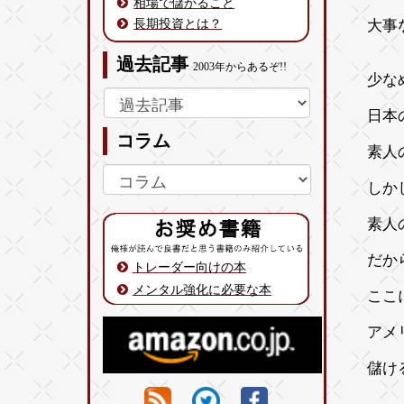
相場で儲かること
長期投資とは？
大事
過去記事
2003年からあるぞ!!
少な
日本
コラム
素人
しか
素人
だか
トレーダー向けの本
メンタル強化に必要な本
ここ
アメ
儲け