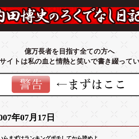
億万長者を目指す全ての方へ
サイトは私の血と情熱と笑いで書き綴って
007年07月17日
いらまずは
ランキング
ポチしてから読めよ。