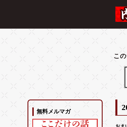
この
2
無料メルマガ
おま