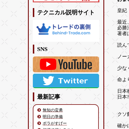
皇紀 
テクニカル説明サイト
最近
必勝
著者
読ん
SNS
ノー
少な
命よ
日本
最新記事
日本
無知の蛮勇
クソ
明日の準備
ボラがすげー
確か