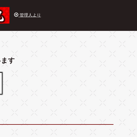
管理人より
います