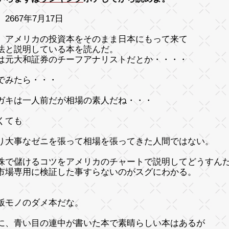
2667年7月17日
、アメリカの投資本をそのまま日本にもって来て
法と説明している本を読んだ。
は元大和証券のチーフアナリストだとか・・・・
でみたら・・・
ガキは一人前だが相場の素人だね・・・
くても
り大事なゼニを張って相場を張ってきた人間ではない。
株で儲けるコツをアメリカのチャートで説明してどうすん
市場専用に検証した事すらないのがスグにわかる。
飯モノのダメ本だな。
に、青い目の連中が書いた本で素晴らしい本はあるが