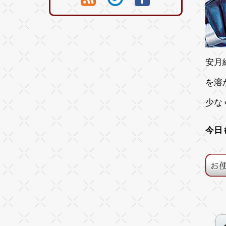
安月
を溶
少な
今日