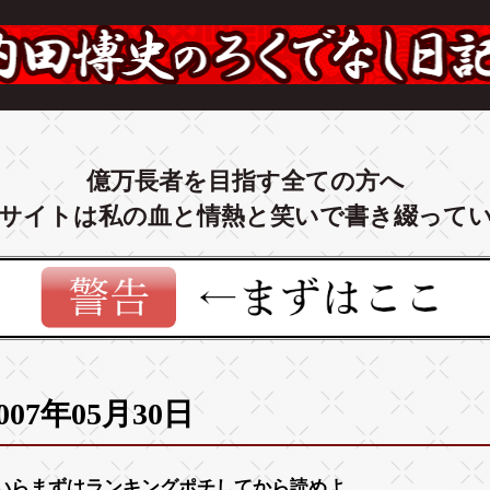
億万長者を目指す全ての方へ
サイトは私の血と情熱と笑いで書き綴って
007年05月30日
いらまずは
ランキング
ポチしてから読めよ。