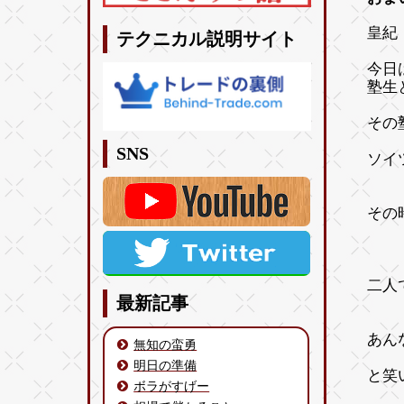
皇紀 
テクニカル説明サイト
今日
塾生
その
SNS
ソイ
その
二人
最新記事
あん
無知の蛮勇
明日の準備
と笑
ボラがすげー