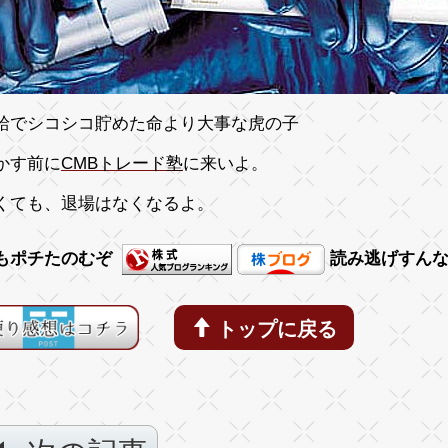
給でシコシコ貯めた命より大事な虎の子
かす前に
CMBトレード塾
に来いよ。
くても、退場はなくなるよ。
もポチたのむぞ
読み逃げすん
トップに戻る