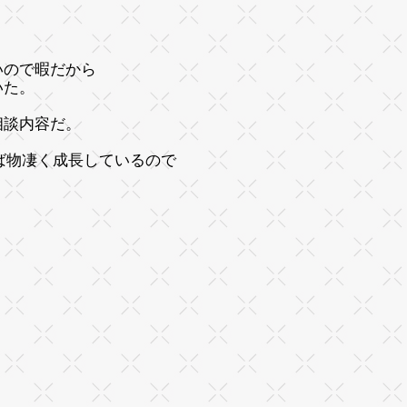
いので暇だから
いた。
相談内容だ。
ば物凄く成長しているので