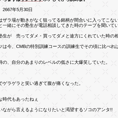
2667年5月30日
はザラ場が動きがなく狙ってる銘柄が間合いに入ってこな
と一緒にその塾生が電話相談してきた時のテープを聞いて
塾生が 売ってダメ・買ってダメと途方にくれていた時の
ツは今、CMBの特別訓練コースの訓練生でその頃に比べれ
時の、自分のあまりのレベルの低さに大爆笑していた。
でゲラゲラと笑い過ぎて腹が痛くなった。
な時代もあったねぇ
いながら言えるようになりたいと渇望するソコのアンタ!!