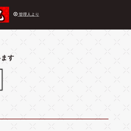
管理人より
います