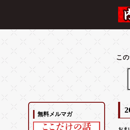
この
2
無料メルマガ
おま