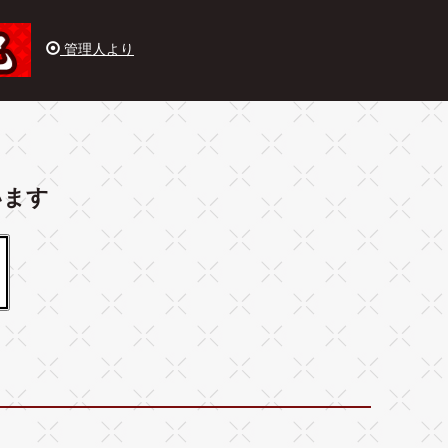
管理人より
います