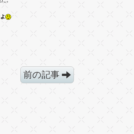
鹿だ。
なよ
前の記事