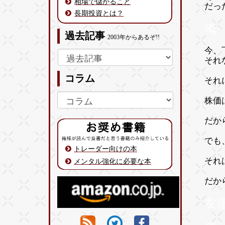
相場で儲かること
だっ
長期投資とは？
俺
過去記事
2003年からあるぞ!!
今、
それ
コラム
それ
株価
だか
でも
トレーダー向けの本
それ
メンタル強化に必要な本
だか
友