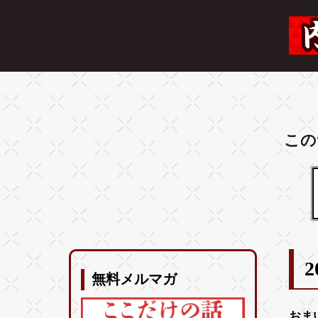
この
2
無料メルマガ
おま