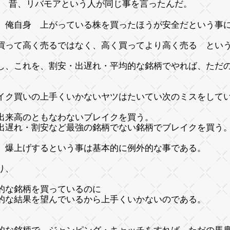
昔、リバモアという人が同じ事を言ったんだ。
、俺自身 上がっている株を買ったほうが安全だという事
買って高く売るではなく、高く買ってより高く売る とい
し、これを、割安・出遅れ・平均的な銘柄でやれば、ただ
イク買いの上手くいかないヤツはたいてい次のミスをして
出来高のともなわないブレイクを買う。
出遅れ・割安など最強の銘柄でない銘柄でブレイクを買う
、爆上げするという事は基本的に例外的な事である。
り、
的な銘柄を買っているのに
的な結果を望んでいるから上手くいかないのである。