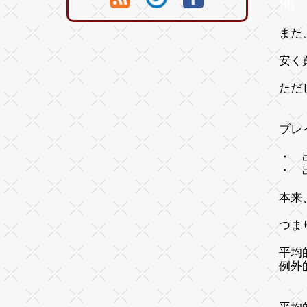
俺
また
安く
ただ
ブレ
・ 
・ 
本来
つま
平均
例外