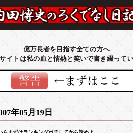
億万長者を目指す全ての方へ
サイトは私の血と情熱と笑いで書き綴って
007年05月19日
いらまずは
ランキング
ポチしてから読めよ。