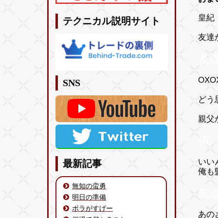
皇紀 
テクニカル説明サイト
友達
友
OX
SNS
どう
親父
俺
いい
最新記事
俺も
無知の蛮勇
友
明日の準備
ボラがすげー
あの