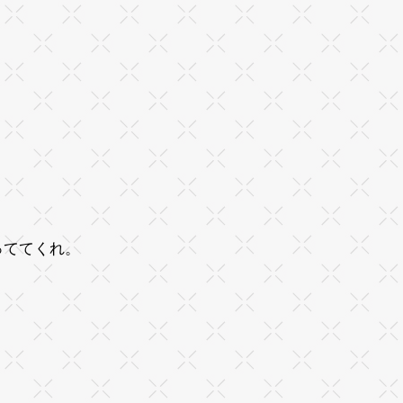
っててくれ。
・