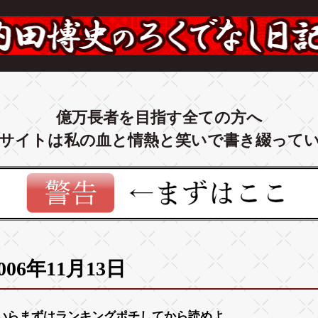
億万長者を目指す全ての方へ
サイトは私の血と情熱と笑いで書き綴って
006年11月13日
いらまずは
ランキング
ポチしてから読めよ。