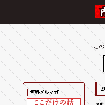
この
2
無料メルマガ
おま