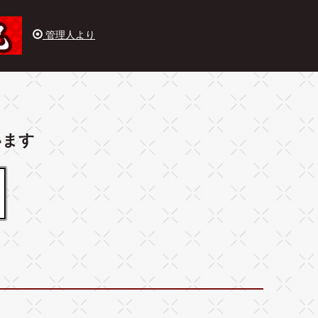
管理人より
います