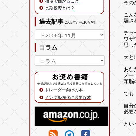
相場で儲かること
その
長期投資とは？
こん
騙さ
過去記事
2003年からあるぞ!!
チャ
ワザ
思っ
コラム
天と
あな
ノー
頭脳
トレーダー向けの本
でも
メンタル強化に必要な本
自分
必要
とい