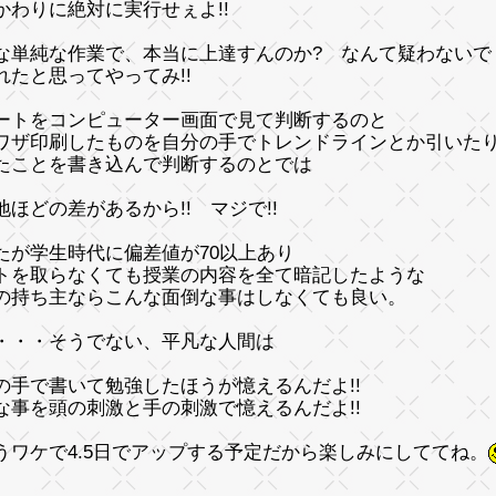
かわりに絶対に実行せぇよ!!
な単純な作業で、本当に上達すんのか? なんて疑わないで
れたと思ってやってみ!!
ートをコンピューター画面で見て判断するのと
ワザ印刷したものを自分の手でトレンドラインとか引いた
たことを書き込んで判断するのとでは
地ほどの差があるから!! マジで!!
たが学生時代に偏差値が70以上あり
トを取らなくても授業の内容を全て暗記したような
の持ち主ならこんな面倒な事はしなくても良い。
・・・そうでない、平凡な人間は
の手で書いて勉強したほうが憶えるんだよ!!
な事を頭の刺激と手の刺激で憶えるんだよ!!
うワケで4.5日でアップする予定だから楽しみにしててね。