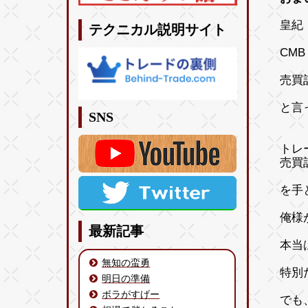
皇紀 
テクニカル説明サイト
CM
売買
と言
SNS
トレ
売買
を手
俺様
最新記事
本当
無知の蛮勇
特別だ
明日の準備
ボラがすげー
でも