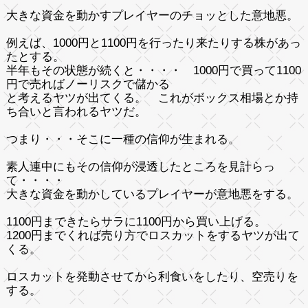
大きな資金を動かすプレイヤーのチョッとした意地悪。
例えば、1000円と1100円を行ったり来たりする株があっ
たとする。
半年もその状態が続くと・・・・ 1000円で買って1100
円で売ればノーリスクで儲かる
と考えるヤツが出てくる。 これがボックス相場とか持
ち合いと言われるヤツだ。
つまり・・・そこに一種の
信仰
が生まれる。
素人連中にもその信仰が浸透したところを見計らっ
て・・・・
大きな資金を動かしているプレイヤーが意地悪をする。
1100円まできたらサラに1100円から買い上げる。
1200円までくれば売り方でロスカットをするヤツが出て
くる。
ロスカットを発動させてから利食いをしたり、空売りを
する。