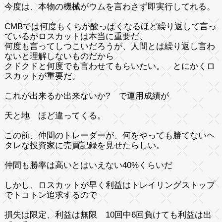
今度は、本物の機械がウムを言わさず即実行してれる。
CMBでは何度もくちが酸っぱくなるほど繰り返して言っ
ているがロスカットは本当に重要だ、
何度も言ってしつこいだろうが、人間とは繰り返し言わ
ないと理解しないものだから
クドクドと何度でも言わせてもらいたい。 とにかくロ
スカットが重要だ。
これが出来るか出来ないか? で運用成績が
天と地
ほど違ってくる。
この前、仲間のトレーダーが、何をやっても勝てないヘ
タレな投資家に売買記録を見せたらしい。
仲間も勝率は高いとはいえない40%くらいだ
しかし、ロスカットが早く利益はトレイリングストップ
でトコトン追求するので
損失は限定、利益は無限 10回中6回負けても利益は出