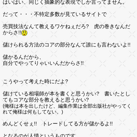
はいはい、
同じく抽象的な表現
でしか言ってません。
だって・・・不特定多数が見ているサイトで
売買技法なんて教えるワケねぇだろ? 虎の巻きなんだ
からさ!!
儲けられる方法のコアの部分なんて誰にも言わないよ!!
儲かるんだから、
自分でやってりゃいいんだからさ!!
こうやって考えた時にだよ?
儲けている相場師が本を書くと思うかい? 書いたとし
てもコアな部分を教えると思うかい?
(俺様は本を出したけど、編集作業は全部出版社がやってく
れて俺様は何もしてない。)
めんどくせぇ!! トレードしてる方が儲かるよ!!
となるのが人情というものです。