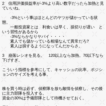
2 信用評価損益率が-3%より高い数字だったら加熱と見
ていいね。
-3%という事はほとんどのヤツが儲かっている状
態。
一般投資家とは 利食いは早く、損切りが遅い と
いう習性があるから
-3%ならかなりヤバイ・・・・
素人でも儲かっている相場なんて異常だろ?
素人は損するようになってんだからさ。
3 崩落レシオを見る。 120以上なら加熱。70以下なら
下げすぎ。
こういう指標を参考にして、キャッシュの比率、ポジシ
ョンのサイズを考える事。
株を買う時は必ず、偵察隊を放ち敵情を偵察し、その後
に主力部隊を投入する。
資金の30%は予備部隊として待機させておく。