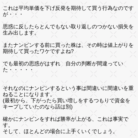
これは平均単価を下げ反発を期待して買う行為なのです
が・・・
思惑に反したらとんでもない取り返しのつかない損失を
生み出します。
またナンピンする前に買った株は、その時は
値上がりを
期待して
買ったワケですよね?
でも
最初の思惑
がはずれ 自分の判断が間違ってい
た・・・・・
それなのにナンピンするという事は
間違いに間違いを重
ねる
ことになります。
(最初から、下がったら買い増しをするつもりで資金を
キープしていたのなら話は別)
確かにナンピンをすれば勝率が上がる、これは事実で
す。
そして、ほとんどの場合に上手くいくでしょう。