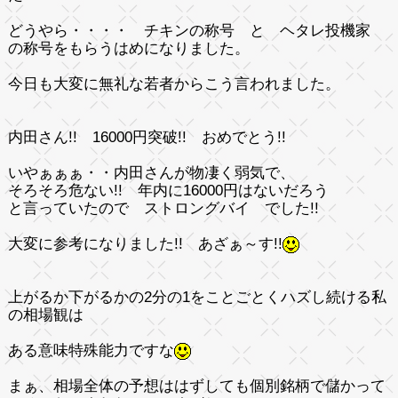
どうやら・・・・ チキンの称号 と ヘタレ投機家
の称号をもらうはめになりました。
今日も
大変に無礼な若者
からこう言われました。
内田さん!! 16000円突破!! おめでとう!!
いやぁぁぁ・・内田さんが物凄く弱気で、
そろそろ危ない!! 年内に16000円はないだろう
と言っていたので ストロングバイ でした!!
大変に参考になりました!! あざぁ～す!!
上がるか下がるかの2分の1
をことごとくハズし続ける私
の相場観は
ある意味
特殊能力
ですな
まぁ、相場全体の予想ははずしても個別銘柄で儲かって