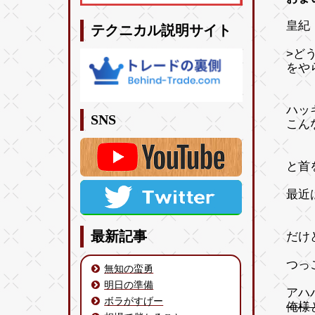
皇紀 
テクニカル説明サイト
>ど
をや
ハッ
SNS
こん
と首
最近
最新記事
だけ
つっ
無知の蛮勇
明日の準備
アハ
ボラがすげー
俺様