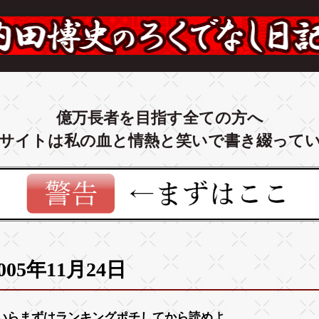
億万長者を目指す全ての方へ
サイトは私の血と情熱と笑いで書き綴って
005年11月24日
いらまずは
ランキング
ポチしてから読めよ。