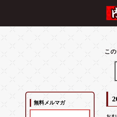
この
2
無料メルマガ
おま