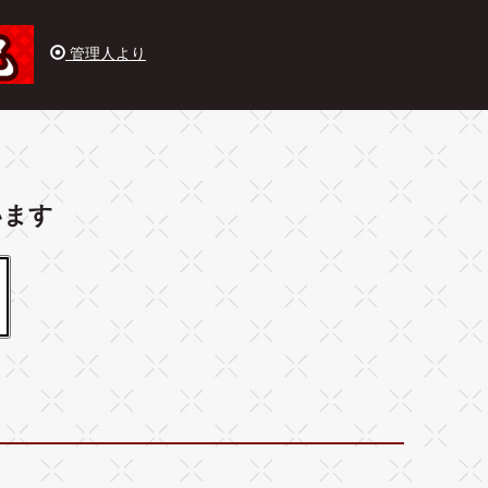
管理人より
います