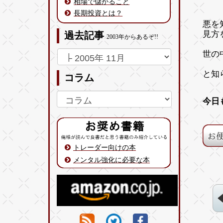
相場で儲かること
長期投資とは？
悪を
見方
過去記事
2003年からあるぞ!!
世の
と知
コラム
今日
トレーダー向けの本
メンタル強化に必要な本