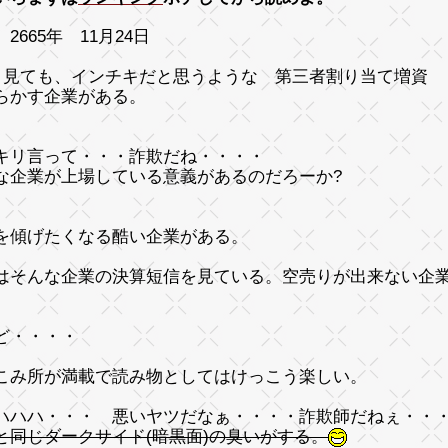
2665年 11月24日
う見ても、インチキだと思うような 第三者割り当て増資 
らかす企業がある。
キリ言って・・・詐欺だね・・・・
な企業が上場している意義があるのだろーか?
を傾げたくなる酷い企業がある。
はそんな企業の決算短信を見ている。空売りが出来ない企
ど・・・・
こみ所が満載で読み物としてはけっこう楽しい。
ハハハ・・・ 悪いヤツだなぁ・・・・詐欺師だねぇ・・
と同じダークサイド(暗黒面)の臭いがする。