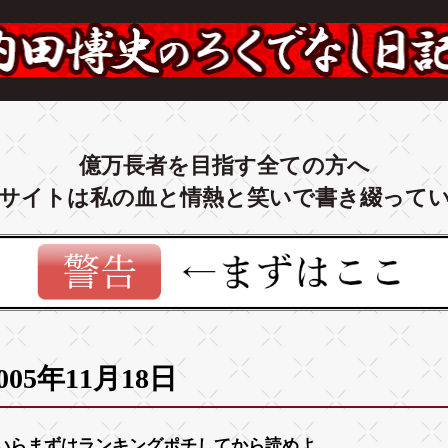
億万長者を目指す全ての方へ
サイトは私の血と情熱と笑いで書き綴って
005年11月18日
いらまずは
ランキング
ポチしてから読めよ。