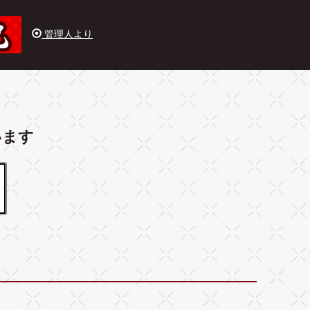
管理人より
います