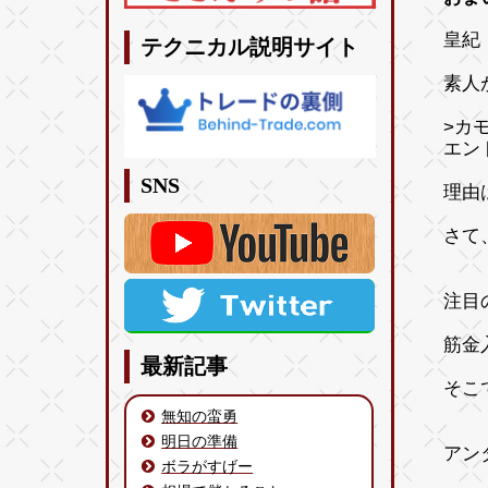
皇紀 
テクニカル説明サイト
素人
>カ
エン
SNS
理由
さて
注目
筋金
最新記事
そこ
無知の蛮勇
明日の準備
アン
ボラがすげー