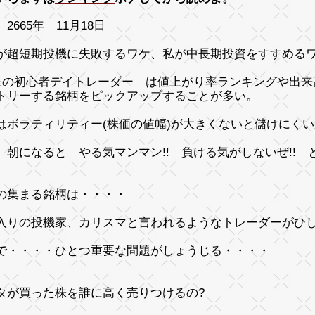
2665年 11月18日
が超短期投機に失敗するワケ、私が中長期投資をすすめる
モの初心者デイトレーダー は値上がり率ランキングや出来
トリーする銘柄をピックアップすることが多い。
はボラティリティー(株価の値幅)が大きくないと儲けにく
、朝になると やる気マンマン!! 負ける気がしないぜ!!
の集まる銘柄は・・・・
入りの投機家、カリスマと言われるようなトレーダーがひ
で・・・・ひとつ重要な問題がしょうじる・・・・
タが買った株を誰に高く売りつけるの?