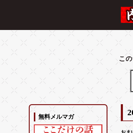
この
2
無料メルマガ
おま