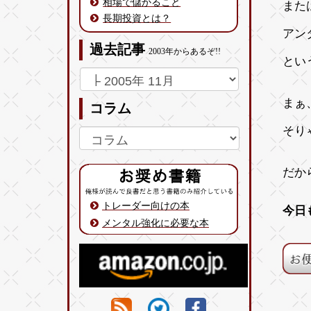
相場で儲かること
また
長期投資とは？
アン
過去記事
2003年からあるぞ!!
とい
まぁ
コラム
そり
だか
トレーダー向けの本
今日
メンタル強化に必要な本