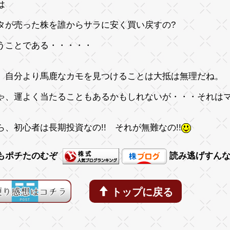
は
タが売った株を誰からサラに安く買い戻すの?
うことである・・・・・
、自分より馬鹿なカモを見つけることは大抵は無理だね。
ゃ、運よく当たることもあるかもしれないが・・・それは
ら、初心者は長期投資なの!! それが無難なの!!
もポチたのむぞ
読み逃げすん
トップに戻る