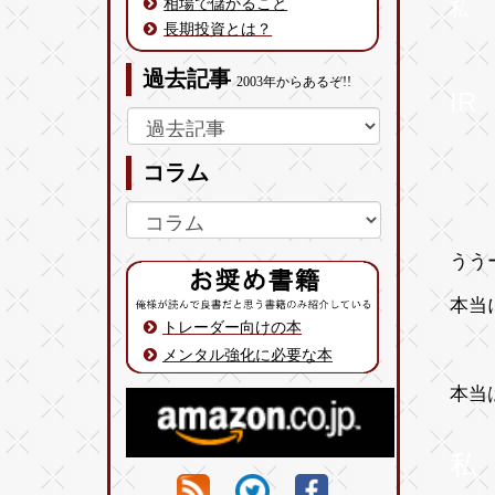
相場で儲かること
私
あ
長期投資とは？
そ
過去記事
2003年からあるぞ!!
IR
そん
コラム
うう
本当
トレーダー向けの本
メンタル強化に必要な本
本当
私