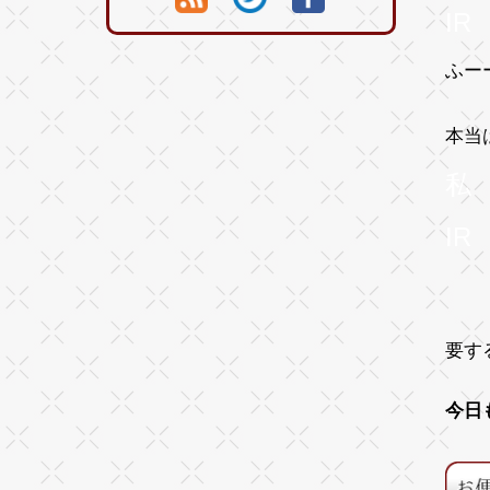
IR
ふー
本当
私
IR
うー
まぁ
要す
今日