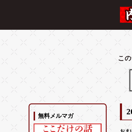
この
2
無料メルマガ
おま