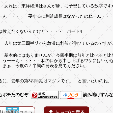
あれは、東洋経済社さんが勝手に予想している数字です
ーん・・・・
要するに利益成長はなかった
のねーん・・
は教えたくないんだけど・・・・ パート4
去年は第三四半期から急激に利益が伸びているのですが、
基本的にはありませんが、今四半期は前年と比べると比
ーん・・・・・私の口から申し上げるワケにはいかな
、今度の四半期の発表を見てください。
るに、
去年の第3四半期はマグレです
。 と言いたいのね。
もポチたのむぞ
読み逃げすん
トップに戻る