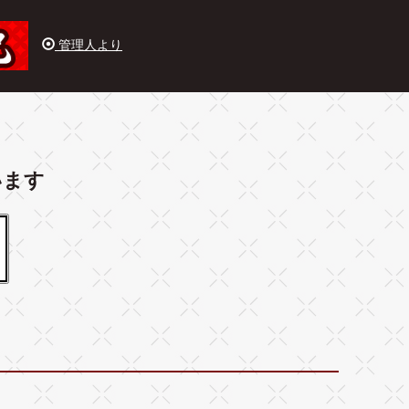
管理人より
います