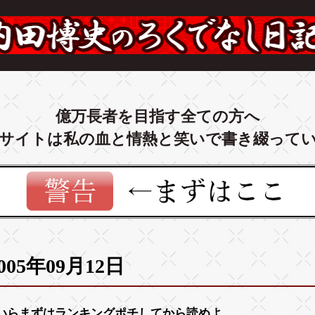
億万長者を目指す全ての方へ
サイトは私の血と情熱と笑いで書き綴って
005年09月12日
いらまずは
ランキング
ポチしてから読めよ。