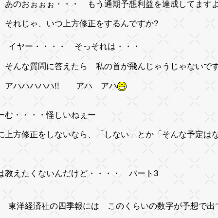
のおぉぉぉ・・・ もう通期予想利益を達成してます
れじゃ、
いつ
上方修正をするんですか?
イヤー・・・・ そっそれは・・・
な質問に答えたら 私の首が飛んじゃうじゃないですか
アハハハハハ!! アハ アハ
ーむ・・・・怪しいねぇー
に上方修正をしないなら、
「しない」
とか
「そんな予定は
は教えたくないんだけど・・・・ パート3
東洋経済社の四季報には このくらいの数字が予想で出て