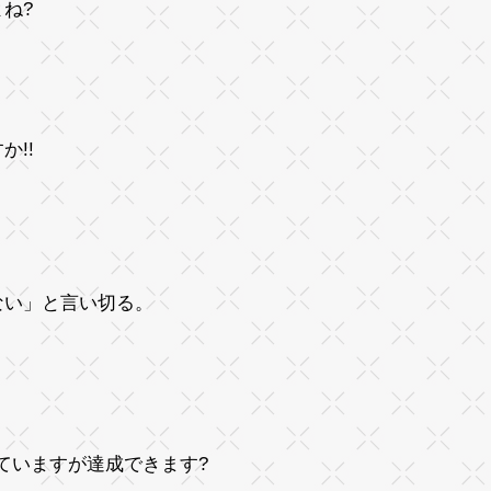
よね?
!!
ない」
と言い切る。
いますが達成できます?