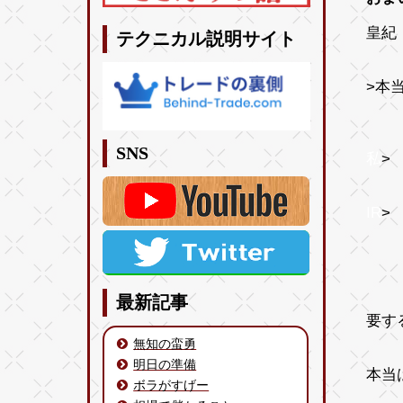
皇紀 
テクニカル説明サイト
>本
SNS
私
>
ど
IR
>
業績
し
最新記事
要す
無知の蛮勇
明日の準備
本当
ボラがすげー