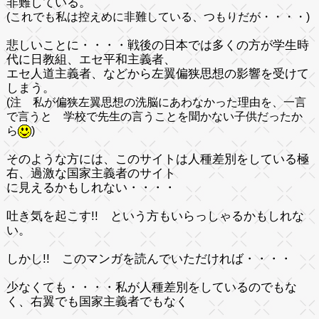
非難している。
(これでも私は控えめに非難している、つもりだが・・・・)
悲しいことに・・・・戦後の日本では多くの方が学生時
代に日教組、エセ平和主義者、
エセ人道主義者、などから左翼偏狭思想の影響を受けて
しまう。
(注 私が偏狭左翼思想の洗脳にあわなかった理由を、一言
で言うと 学校で先生の言うことを聞かない子供だったか
ら
)
そのような方には、このサイトは人種差別をしている極
右、過激な国家主義者のサイト
に見えるかもしれない・・・・
吐き気を起こす!!
という方もいらっしゃるかもしれな
い。
しかし!! このマンガを読んでいただければ・・・・
少なくても・・・・私が人種差別をしているのでもな
く、右翼でも国家主義者でもなく