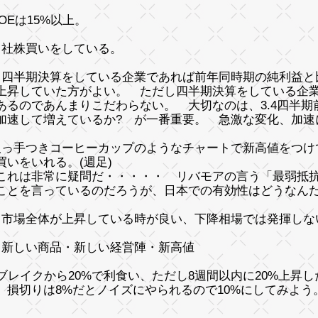
OEは15%以上。
自社株買いをしている。
四半期決算をしている企業であれば前年同時期の純利益と比
していた方がよい。 ただし四半期決算をしている企業
のであんまりこだわらない。 大切なのは、3.4四半期
して増えているか? が一番重要。 急激な変化、加速
取っ手つきコーヒーカップのようなチャートで新高値をつけ
をいれる。(週足)
は非常に疑問だ・・・・・ リバモアの言う「最弱抵抗
を言っているのだろうが、日本での有効性はどうなんだ
市場全体が上昇している時が良い、下降相場では発揮しな
新しい商品・新しい経営陣・新高値
 ブレイクから20%で利食い、ただし8週間以内に20%上昇
りは8%だとノイズにやられるので10%にしてみよう