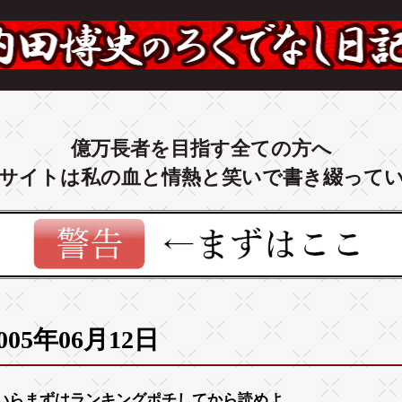
億万長者を目指す全ての方へ
サイトは私の血と情熱と笑いで書き綴って
005年06月12日
いらまずは
ランキング
ポチしてから読めよ。