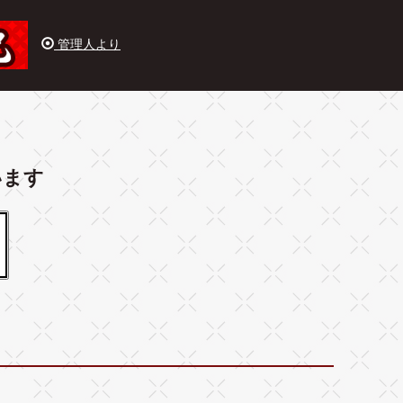
管理人より
います