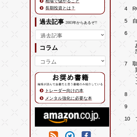
相場で儲かること
長期投資とは？
4 R
5 
過去記事
2003年からあるぞ!!
6 
上昇
ある
コラム
加速
7 
買い
これ
こと
トレーダー向けの本
8 
メンタル強化に必要な本
9 
10
損切