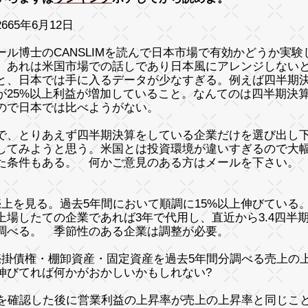
665年6月12日
ール博士のCANSLIMを読んで日本市場で有効かどうか実
、あれは米国市場での話しであり日本風にアレンジしない
と、日本では手に入るデータが少なすぎる。例えば四半期
が25%以上利益が増加していること。なんてのは四半期決
ので日本では比べようがない。
で、とりあえず四半期決算をしている企業だけを選び出し
してみようと思う。米国とは投資環境が違いすぎるので大
た条件もある。 何かご意見のある方はメールを下さい。
売上を見る。過去5年間において順調に15%以上伸びている
したての企業であれば3年で代用し、直近から3.4四半
る。 季節性のある企業は調整が必要。
売掛債権・棚卸資産・固定資産を過去5年間分調べる売上の
てれば何かがおかしいかもしれない?
2を確認した後に営業利益の上昇率が売上の上昇率と同じこ