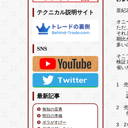
皇紀2
テクニカル説明サイト
オニ
ただ
それ
期比
多い
SNS
そこ
検証
省い
1 
上場
最新記事
調べ
2 
無知の蛮勇
伸び
明日の準備
ボラがすげー
3 