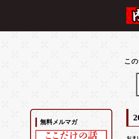
この
2
無料メルマガ
おま