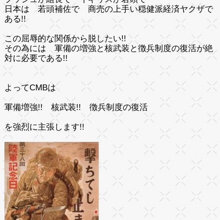
日本は 若頭補佐で 商売の上手い穏健派経済ヤクザで
ある!!
この屈辱的な関係から脱したい!!
その為には 軍備の増強と核武装と徴兵制度の復活が絶
対に必要である!!
よってCMBは
軍備増強!! 核武装!! 徴兵制度の復活
を強烈に主張します!!