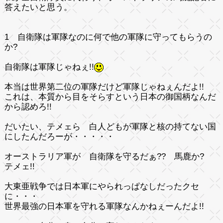
答えたいと思う。
1 自衛隊は軍隊なのに何で他の軍隊に守ってもらうの
か?
自衛隊は軍隊じゃねぇ!!
本当は世界第二位の軍隊だけど軍隊じゃねぇんだよ!!
これは、
本質から目をそらすという日本の御国柄
なんだ
から認めろ!!
だいたい、テメェら 白人どもが軍隊と核の持てない国
にしたんだろーが・・・・・
オーストラリア軍が 自衛隊を守るだぁ?? 馬鹿か?
テメェ!!
大東亜戦争では日本軍にやられっぱなしだったクセ
に・・・
世界最強の日本軍を守れる軍隊なんかねぇーんだよ!!