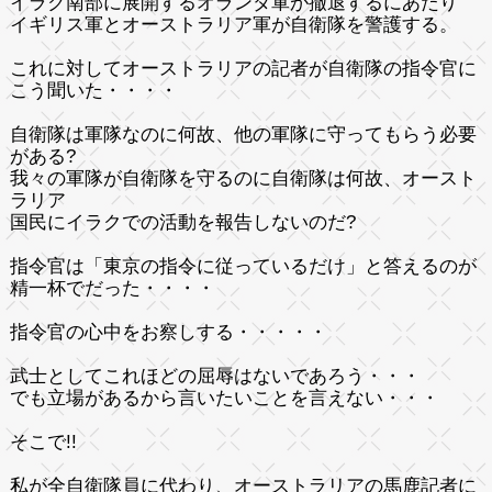
イラク南部に展開するオランダ軍が撤退するにあたり
イギリス軍とオーストラリア軍が自衛隊を警護する。
これに対してオーストラリアの記者が自衛隊の指令官に
こう聞いた・・・・
自衛隊は軍隊なのに何故、他の軍隊に守ってもらう必要
がある?
我々の軍隊が自衛隊を守るのに自衛隊は何故、オースト
ラリア
国民にイラクでの活動を報告しないのだ?
指令官は
「東京の指令に従っているだけ」
と答えるのが
精一杯でだった・・・・
指令官の心中をお察しする・・・・・
武士としてこれほどの屈辱はないであろう・・・
でも立場があるから言いたいことを言えない・・・
そこで!!
私が全自衛隊員に代わり、オーストラリアの馬鹿記者に