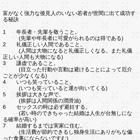
富がなく強力な後見人のいない若者が世間に出て成功す
る秘訣
1 年長者・先輩を敬うこと。
(先輩や年長者に可愛がられるのは得である)
2 礼儀正しい人間であること。
(人間は大物になると礼儀正しくなる。また礼儀
正しい人間も大物になる)
3 謙虚であること。
(目立った行動や言動は避けることによって厄介
ごとが少なくなる)
4 いつも笑っていること。
(いつも笑っていると運が向いてくる)
5 挨拶は大きな声で。
(挨拶は人間関係の潤滑油)
6 セックスの時は必ず避妊する。
(若い時のできちゃった結婚は人生が台無しにな
る確率が高い)
7 結婚するまでは実家に住む。
(生活費が節約できるし独身生活にありがちな偏
った食事にならないですむ)