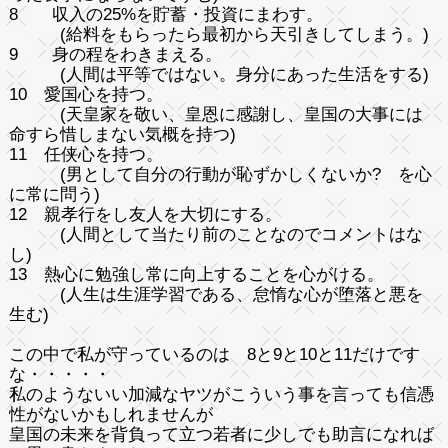
8 収入の25%を貯蓄・投資にまわす。
(給料をもらったら最初から天引きしてしまう。)
9 身の程をわきまえる。
(人間は平等ではない。身分にあった生活をする)
10 愛国心を持つ。
(天皇家を敬い、皇恩に感謝し、皇国の大事には
命すら惜しまない気概を持つ)
11 任侠心を持つ。
(男として自分の行動が恥ずかしくないか? を心
に常に問う)
12 親孝行をし友人を大切にする。
(人間として当たり前のことなのでコメントはな
し)
13 熱心に勉強し常に向上することを心がける。
(人生は生涯学習である、怠惰な心が堕落と悪を
生む)
この中で私が守っているのは 8と9と10と11だけです
な・・・・・
私のようないい加減なヤツがこういう事を言っても信憑
性がないかもしれませんが
皇国の未来を背負って立つ若者に少しでも助言になれば